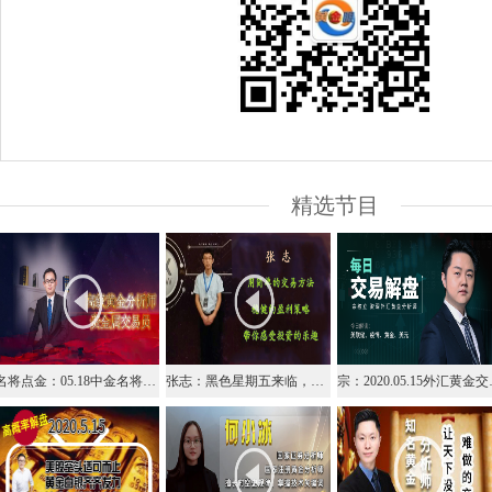
精选节目
名将点金：05.18中金名将在线视频直播黄金外汇原油
张志：黑色星期五来临，英镑欧元能否止跌回升
宗：202