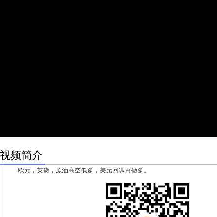
视频简介
欧元，英磅，原油高空低多，美元回调再做多。