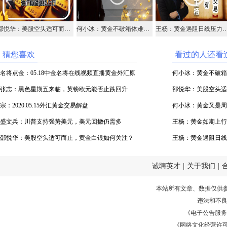
邵悦华：美股空头适可而止，黄金白银如何关注？油价会否继续向上？
何小冰：黄金不破箱体难成趋势，原油利多辅助破高
王杨：黄金遇阻日线压力，日内调
猜您喜欢
看过的人还看
名将点金：05.18中金名将在线视频直播黄金外汇原
何小冰：黄金不破箱
油
张志：黑色星期五来临，英镑欧元能否止跌回升
高
邵悦华：美股空头适
宗：2020.05.15外汇黄金交易解盘
油价会否继续向上？
何小冰：黄金又是周
盛文兵：川普支持强势美元，美元回撤仍需多
王杨：黄金如期上行
邵悦华：美股空头适可而止，黄金白银如何关注？
王杨：黄金遇阻日线
油价会否继续向上？
诚聘英才
|
关于我们
|
本站所有文章、数据仅供
违法和不
《电子公告服务许可证
《网络文化经营许可证》