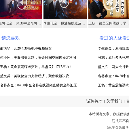
名将点金：04.30中金名将在线视频直播黄金外汇原油
李生论金：原油短线走反弹，黄金反弹压力1720
王杨：镑美区间震荡，早盘1.240
猜您喜欢
看过的人还看
邵悦华：2020.4.30高概率视频解盘
李生论金：原油短线
何小冰：美股涨美元跌，黄金时间空间选择定利润
张志：原油多头死灰
王杨：黄金震荡谋求突破，早盘关注1717压力！
盛文兵：两大央行政
盛文兵：美联储全力支持经济，聚焦欧银决议
场
名将点金：04.30
名将点金：04.30中金名将在线视频直播黄金外汇原
油
王杨：黄金震荡谋求
油
诚聘英才
|
关于我们
|
本站所有文章、数据仅供
违法和不
《电子公告服务许可证