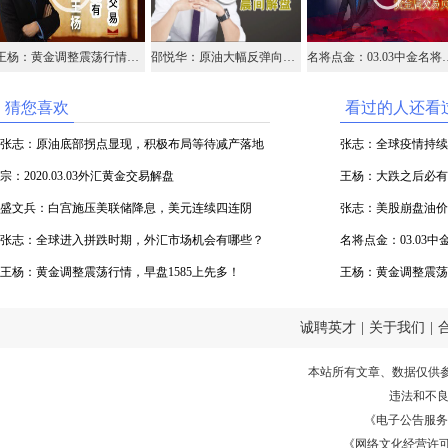
王杨：黄金调整震荡行情，早盘1585上先多！
邵悦华：原油大幅反弹向上 适当关注多头机会
名将点金：03.03中金名
猜您喜欢
看过的人还看
张志：原油底部拐点显现，积极布局等待减产落地
张志：全球疫情持续
宗：2020.03.03外汇黄金交易解盘
王杨：大跌之后必有
盛文兵：白宫施压美联储降息，美元连续四连阴
张志：美股崩盘油价
张志：全球进入拼跌时期，外汇市场机会有哪些？
名将点金：03.03
王杨：黄金调整震荡行情，早盘1585上先多！
油
王杨：黄金调整震荡
诚聘英才
|
关于我们
|
本站所有文章、数据仅供
违法和不
《电子公告服务许可证
《网络文化经营许可证》