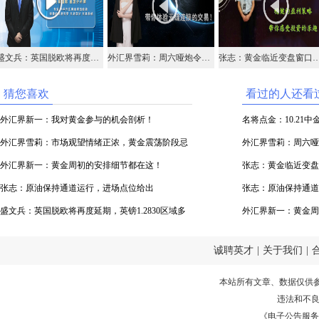
盛文兵：英国脱欧将再度延期，英镑1.2830区域多
外汇界雪莉：周六哑炮令市场失望，黄金本周会如何运行？
张志：黄金临近变盘窗口，关
猜您喜欢
看过的人还看
外汇界新一：我对黄金参与的机会剖析！
名将点金：10.21
外汇界雪莉：市场观望情绪正浓，黄金震荡阶段忌
油
外汇界雪莉：周六哑
盲目追单！
外汇界新一：黄金周初的安排细节都在这！
何运行？
张志：黄金临近变盘
张志：原油保持通道运行，进场点位给出
张志：原油保持通道
盛文兵：英国脱欧将再度延期，英镑1.2830区域多
外汇界新一：黄金周
诚聘英才
|
关于我们
|
本站所有文章、数据仅供
违法和不
《电子公告服务许可证