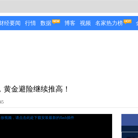
财经要闻
行情
数据
博客
视频
名家热力榜
，黄金避险继续推高！
45
播放视频，
请点击此处下载安装最新的flash插件