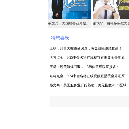
盛文兵：美国服务业开始萎缩，美元指数98.75区域空
猜您喜欢
王杨：川普大嘴遭受调查，黄金避险继续推高！
名将点金：9.25中金名将在线视频直播黄金外汇原
油
王杨：镑美短线回调，1.239位置可以直接多！
名将点金：9.24中金名将在线视频直播黄金外汇原
油
盛文兵：美国服务业开始萎缩，美元指数98.75区域
空