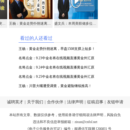
邵悦华：白银多头发力突破 后市有望继续走高
王杨：黄金走势扑朔迷离，早盘1508支撑上短多！
盛文兵：本周美联储多位官员将讲话，市场将寻求货币政策动向
看过的人还看过
王杨：黄金走势扑朔迷离，早盘1508支撑上短多！
名将点金：9.23中金名将在线视频直播黄金外汇原
油
名将点金：9.24中金名将在线视频直播黄金外汇原
油
名将点金：9.25中金名将在线视频直播黄金外汇原
油
王杨：川普大嘴遭受调查，黄金避险继续推高！
诚聘英才
|
关于我们
|
合作伙伴
|
法律声明
|
征稿启事
|
友链申请
本站所有文章、数据仅供参考，使用前务请仔细阅读
法律声明
，风险自负
违法和不良信息举报邮箱：
zixun@cnfol.net
《电子公告服务许可证》编号：闽通信互联网 [2008]1 号