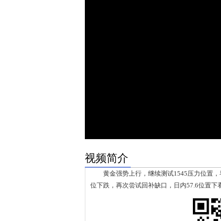
视频简介
黄金强势上行，继续测试1545压力位置，早
位下跌，再次尝试回补缺口，日内57.6位置下