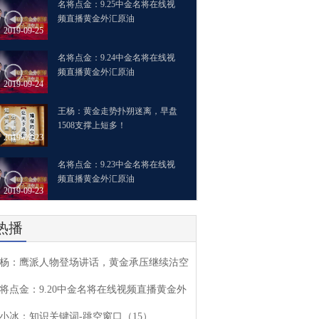
名将点金：9.25中金名将在线视
频直播黄金外汇原油
2019-09-25
名将点金：9.24中金名将在线视
频直播黄金外汇原油
2019-09-24
王杨：黄金走势扑朔迷离，早盘
1508支撑上短多！
2019-09-23
名将点金：9.23中金名将在线视
频直播黄金外汇原油
2019-09-23
热播
杨：鹰派人物登场讲话，黄金承压继续沽空
将点金：9.20中金名将在线视频直播黄金外
小冰：知识关键词-跳空窗口（15）