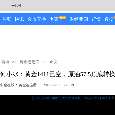
手机网
首页
快讯
金市直播
名家
财经要闻
行情
数据
首页
>>
黄金连连看
>>
正文
何小冰：黄金1411已空，原油57.5顶底转换 
•
中金在线
黄金连连看
2019-08-01 15:29:19
您没有安装flash插件，无法播放视频，
请点击此处下载安装最新的