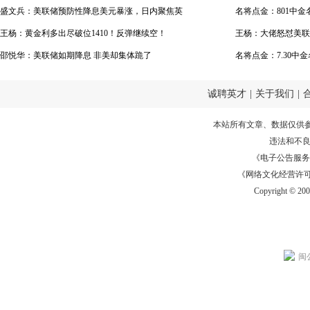
盛文兵：美联储预防性降息美元暴涨，日内聚焦英
势下跌空
名将点金：801中
国央行货币政策
王杨：黄金利多出尽破位1410！反弹继续空！
王杨：大佬怒怼美联
邵悦华：美联储如期降息 非美却集体跪了
区！
名将点金：7.30
油
诚聘英才
|
关于我们
|
本站所有文章、数据仅供
违法和不
《电子公告服务许可证
《网络文化经营许可证》
Copyright © 20
闽公