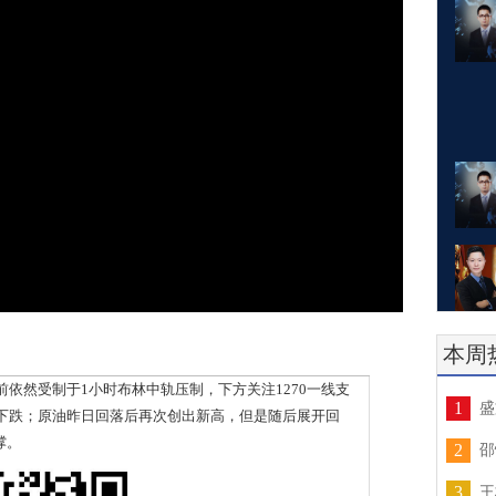
本周
然受制于1小时布林中轨压制，下方关注1270一线支
1
盛
下跌；原油昨日回落后再次创出新高，但是随后展开回
撑。
2
邵
3
王