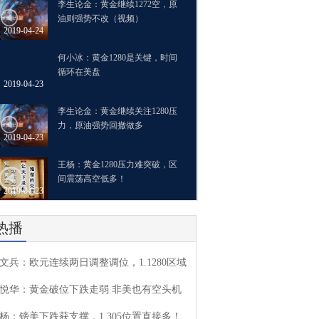
李生论金：黄金继续1272空，原
油则强势不改（视频）
2019-04-24
何小冰：黄金1280是关键，时间
循环在美盘
2019-04-23
李生论金：黄金继续关注1280压
力，原油强势回撤做多
2019-04-23
王杨：黄金1280压力难突破，区
间震荡高空低多！
2019-04-23
热播
文兵：欧元连续两日调整调位，1.1280区域
悦华：黄金破位下跌走弱 非美也有空头机
杨：镑美下跌获支撑，1.305位置直接多！