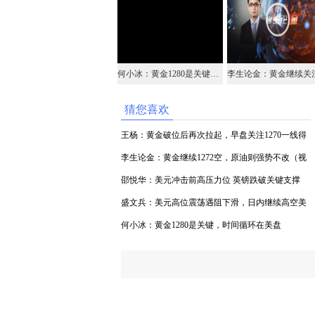
何小冰：黄金1280是关键，时间循环在美盘
猜您喜欢
王杨：黄金破位后再次拉起，早盘关注1270一线得
失！
李生论金：黄金继续1272空，原油则强势不改（视
频）
邵悦华：美元冲击前高压力位 英镑跌破关键支撑
盛文兵：美元高位震荡遇阻下滑，日内继续高空美
元
何小冰：黄金1280是关键，时间循环在美盘