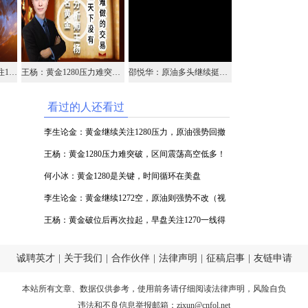
李生论金：黄金继续关注1280压力，原油强势回撤做多
王杨：黄金1280压力难突破，区间震荡高空低多！
邵悦华：原油多头继续挺进 黄金密切关注空头
看过的人还看过
李生论金：黄金继续关注1280压力，原油强势回撤
做多
王杨：黄金1280压力难突破，区间震荡高空低多！
何小冰：黄金1280是关键，时间循环在美盘
李生论金：黄金继续1272空，原油则强势不改（视
频）
王杨：黄金破位后再次拉起，早盘关注1270一线得
失！
诚聘英才
|
关于我们
|
合作伙伴
|
法律声明
|
征稿启事
|
友链申请
本站所有文章、数据仅供参考，使用前务请仔细阅读
法律声明
，风险自负
违法和不良信息举报邮箱：
zixun@cnfol.net