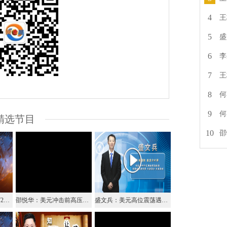
4
王
5
盛
6
李
7
王
8
何
9
何
精选节目
10
邵
李生论金：黄金继续1272空，原油则强势不改（视频）
邵悦华：美元冲击前高压力位 英镑跌破关键支撑
盛文兵：美元高位震荡遇阻下滑，日内继续高空美元