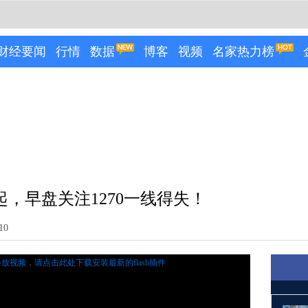
财经要闻
行情
数据
博客
视频
名家热力榜
，早盘关注1270一线得失！
10
播放视频，
请点击此处下载安装最新的flash插件