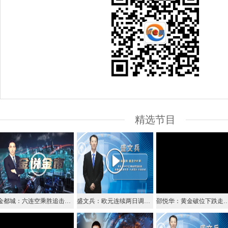
精选节目
金都城：六连空乘胜追击，继续高沽
盛文兵：欧元连续两日调整调位，1.1280区域继续做多
邵悦华：黄金破位下跌走弱 非美