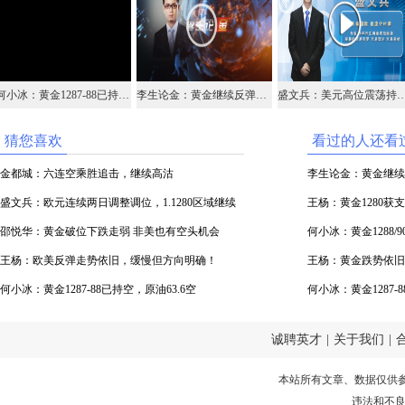
何小冰：黄金1287-88已持空，原油63.6空
李生论金：黄金继续反弹空，原油咽撤62再多
盛文兵：美元高位震荡持续，空头
猜您喜欢
看过的人还看
金都城：六连空乘胜追击，继续高沽
李生论金：黄金继续
盛文兵：欧元连续两日调整调位，1.1280区域继续
王杨：黄金1280
做多
邵悦华：黄金破位下跌走弱 非美也有空头机会
何小冰：黄金1288
王杨：欧美反弹走势依旧，缓慢但方向明确！
王杨：黄金跌势依旧
何小冰：黄金1287-88已持空，原油63.6空
何小冰：黄金1287-
诚聘英才
|
关于我们
|
本站所有文章、数据仅供
违法和不