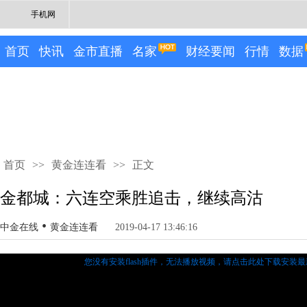
手机网
首页
快讯
金市直播
名家
财经要闻
行情
数据
首页
>>
黄金连连看
>>
正文
金都城：六连空乘胜追击，继续高沽
•
中金在线
黄金连连看
2019-04-17 13:46:16
您没有安装flash插件，无法播放视频，
请点击此处下载安装最新的