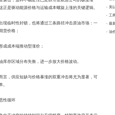
匿
这正是驱动能源价格与运输成本螺旋上涨的关键逻辑。
度
徐
师财
现临时性封锁，也将通过三条路径冲击原油市场：一
期货价格；
匿
怎
成成本端推动型涨价；
徐
略
htt
库存区域分布失衡，进一步放大价格波动。
言，供应短缺与价格暴涨的双重冲击将尤为显著，可
本。
恶性循环