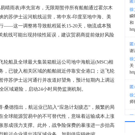
匿
易晴雨表)率先宣布，无限期暂停所有船舶通过霍尔木
徐
03:3
瞬
峡的苏伊士运河航线运营，将中东-印度至地中海、美
和
——这一调整将导致航程延长15-20天，物流成本预
htt
口相关航线可能出现持续性延误，建议贸易商提前做好风险
匿
谢
徐
船及全球最大集装箱航运公司地中海航运(MSC)相
务，已驶入相关区域的船舶就近停靠安全港口；达飞轮
htt
暂停苏伊士运河通行并改道好望角，预计短期内上调运
匿
全区域避险，启动24小时局势监测机制。
徐
师财
得·桑德指出，航运业已陷入“应急计划疲态”，频繁的局
在全球能源贸易中的不可替代性，意味着运输成本上涨
匿
以
胀形成强力支撑。此外，战争险保费的暴涨进一步抬高
徐
型航运企业退出该区域业务，加剧供应链收缩。