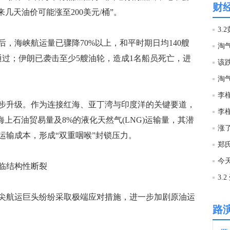
财
几天油价可能涨至200美元/桶”。
04:0
3
海峡航运量已骤降70%以上，和平时期日均140艘
淘
03:5
通过；伊朗已袭击至少5艘油轮，造成1名船员死亡，进
该
03:5
李槿
升级。作为连接红海、亚丁湾与印度洋的关键要道，
李
的海上石油贸易量及8%的液化天然气(LNG)运输量，其潜
03:4
涨
运输成本，形成“双重咽喉”封锁压力。
03:4
今
临结构性断裂
03:4
航运巨头纷纷采取极端应对措施，进一步加剧原油运
路
03:3