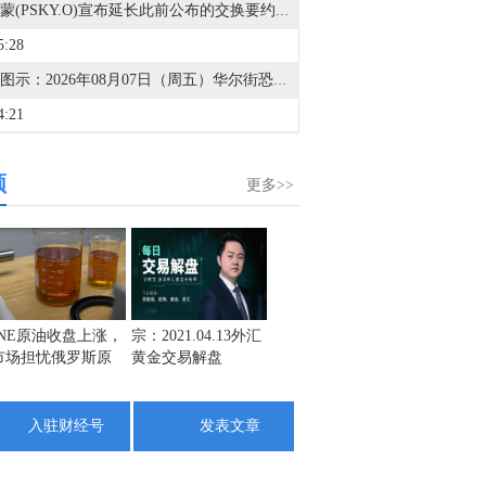
派拉蒙(PSKY.O)宣布延长此前公布的交换要约和要约收购的到期日期。
5:28
金十图示：2026年08月07日（周五）华尔街恐惧与贪婪指数（美盘后）
4:21
据美国证券交易委员会（SEC）文件显示，AT&T(T.N)提交了发行12亿欧元浮动利率全球票据的最终条款文件，该票据将于2028年到期。
频
3:41
更多>>
道琼斯指数8月7日（周五）收盘上涨151.42点，涨幅0.28%，报54036.52点；标普500指数8月7日（周五）收盘上涨47.63点，涨幅0.62%，报7757.59点；纳斯达克综合指数8月7日（周五）收盘上涨342.26点，涨幅1.30%，报26690.62点。
3:36
截止至8月4日当周CFTC商品类商业持仓报告在金十数据中心更新啦！欢迎点击查看>>
3:34
INE原油收盘上涨，
宗：2021.04.13外汇
盛文兵：通胀预期
栾雪：
市场担忧俄罗斯原
黄金交易解盘
再度升温 且看美联
外汇上
截止至8月4日当周CFTC外汇类商业持仓报告在金十数据中心更新啦！欢迎点击查看>>
油出口受阻
储如何应对
3:32
入驻财经号
发表文章
截止至8月4日当周CFTC商品类非商业持仓报告在金十数据中心更新啦！欢迎点击查看>>
3:30