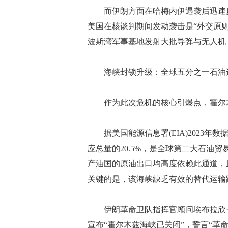
而伊朗方面在哈梅内伊遇袭后迅速反
美国在核谈判期间发动袭击是“外交原
波斯湾军事基地发射大批导弹与无人机，
海峡封锁升级：全球五分之一石油
作为此次危机的核心引爆点，霍尔木
据美国能源信息署(EIA)2023年数
应总量的20.5%，是全球第二大石油
产油国的原油出口均高度依赖此通道，
关键的是，该海峡缺乏有效的替代运输
伊朗革命卫队指挥官顾问埃布拉欣·贾巴里(
宣布“霍尔木兹海峡已关闭”，誓言“