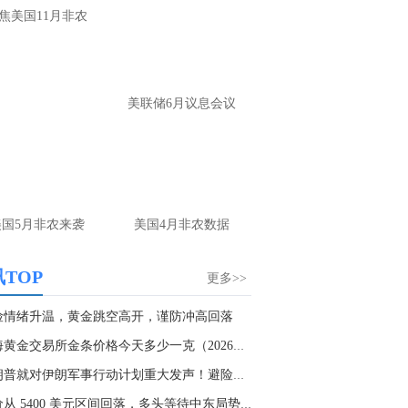
大家第一时间获取最新策略和实时指
焦美国11月非农
导， 关注老师财经号主页：
p://mp.cnfol.com/user/58676
名网友-中金在线手机网：
黄金多，看到什
美联储6月议息会议
位置呢？
文婷：
冲破75，看85-4400附近，行情瞬息
变，盘中机会转瞬即逝。 为了让大家第一
间获取最新策略和实时指导， 关注老师财
主页：http://mp.cnfol.com/user/58676
美国5月非农来袭
美国4月非农数据
名网友-中金在线手机网：
能回撤到30
文婷：
先看破了40会到30，最新策略和实
TOP
更多>>
时指导， 关注老师财经号主页：
p://mp.cnfol.com/user/58676
险情绪升温，黄金跳空高开，谨防冲高回落
上海黄金交易所金条价格今天多少一克（2026年03...
名网友-中金在线手机网：
止损多少 老师
特朗普就对伊朗军事行动计划重大发声！避险情绪...
文婷：
7美金
金价从 5400 美元区间回落，多头等待中东局势后...