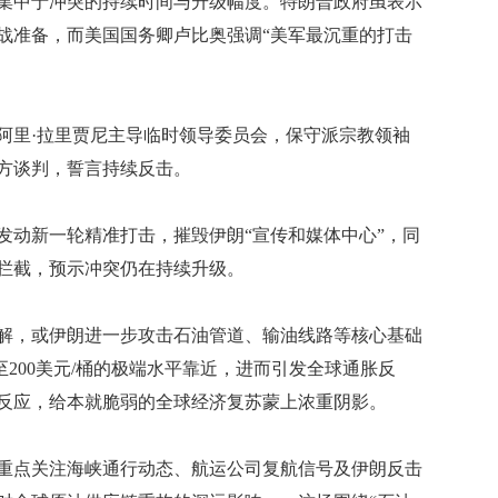
中于冲突的持续时间与升级幅度。特朗普政府虽表示
作战准备，而美国国务卿卢比奥强调“美军最沉重的打击
里·拉里贾尼主导临时领导委员会，保守派宗教领袖
方谈判，誓言持续反击。
动新一轮精准打击，摧毁伊朗“宣传和媒体中心”，同
拦截，预示冲突仍在持续升级。
，或伊朗进一步攻击石油管道、输油线路等核心基础
至200美元/桶的极端水平靠近，进而引发全球通胀反
反应，给本就脆弱的全球经济复苏蒙上浓重阴影。
点关注海峡通行动态、航运公司复航信号及伊朗反击