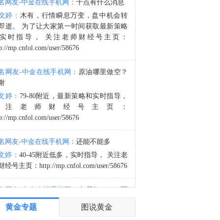
名网友-中金在线手机网：
十点有什么消息
金十数据8月8日讯，当地时间7日获悉，伊朗议会国家安全与外交政策委员会发言人哈桑·卡什卡维表示，伊朗与阿曼已明确霍尔木兹海峡航运相关的谅解备忘录的总体框架，最终文本及具体细节将于近期对外公布。8月6日，伊朗方面公开拟议的霍尔木兹海峡战略管理方案初步文本细节，内容包括禁止敌对方面通过海峡等，违反规定者将被处以最高达货物价值20%的罚款。伊朗近期多次强调，霍尔木兹海峡相关安排应仅由伊朗和阿曼协商决定，绝不接受任何外部势力介入。而美国总统特朗普6日表示，美方正参与有关霍尔木兹海峡的谈判。（央视新闻）
文婷：
木有，行情瞬息万变，盘中机会转
4:11
即逝。 为了让大家第一时间获取最新策略
美国商品期货交易委员会（CFTC）：截至8月4日当周，日元净空头头寸为45,473份合约。欧元净空头头寸为58,091份合约。英镑净空头头寸为57,814份合约。瑞郎净空头头寸为32,822份合约。
实时指导， 关注老师财经号主页：
p://mp.cnfol.com/user/58676
名网友-中金在线手机网：
原油哪里做空？
谢
文婷：
79-80附近，最新策略和实时指导，
关注老师财经号主页：
p://mp.cnfol.com/user/58676
名网友-中金在线手机网：
还能不能多
文婷：
40-45附近低多，实时指导， 关注老
经号主页：http://mp.cnfol.com/user/58676
名网友-中金在线手机网：
老师好，4345可
多吗？
黄金专题
图说黄金
文婷：
40-45附近多，带上止损博弈，为了