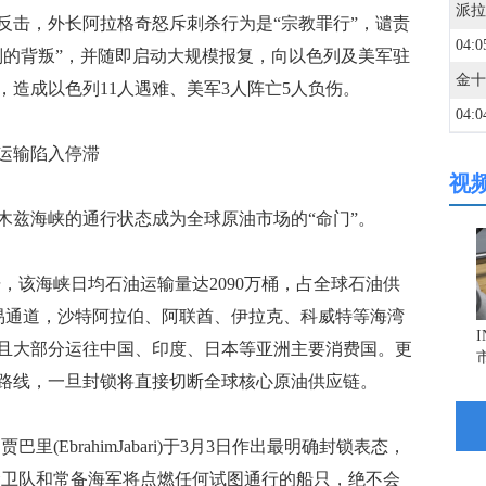
击，外长阿拉格奇怒斥刺杀行为是“宗教罪行”，谴责
04:0
则的背叛”，并随即启动大规模报复，向以色列及美军驻
造成以色列11人遇难、美军3人阵亡5人负伤。
04:0
运输陷入停滞
视
04:0
兹海峡的通行状态成为全球原油市场的“命门”。
04:0
据，该海峡日均石油运输量达2090万桶，占全球石油供
贸易通道，沙特阿拉伯、阿联酋、伊拉克、科威特等海湾
04:0
且大部分运往中国、印度、日本等亚洲主要消费国。更
路线，一旦封锁将直接切断全球核心原油供应链。
04:0
EbrahimJabari)于3月3日作出最明确封锁表态，
04:0
革命卫队和常备海军将点燃任何试图通行的船只，绝不会