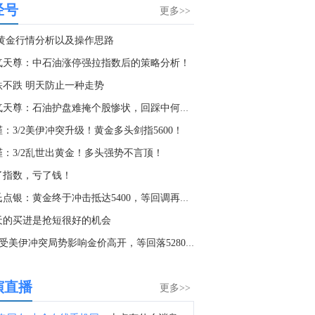
经号
截止至8月4日当周CFTC外汇类非商业持仓报告在金十数据中心更新啦！欢迎点击查看>>
更多>>
1:00
.2黄金行情分析以及操作思路
金十数据8月8日讯，美股周五收盘，道指收涨0.28%，标普500指数涨0.6%，纳指涨1.3%。SpaceX(SPCX.O)大涨15.8%，高通(QCOM.O)涨4.6%，英伟达(NVDA.O)涨2.2%。存储概念股多数收跌，SK海力士(SKHY.O)跌近4%，美光科技(MU.O)跌0.4%。纳斯达克中国金龙指数收涨0.7%。光通信板块大涨，Applied Optoelectronics(AAOI.O)涨9%，Lumentum(LITE.O)涨6.2%，康宁(GLW.N)涨5.4%，迈威尔科技(MRVL.O)涨3.8%。
气天尊：中石油涨停强拉指数后的策略分析！
9:11
跌不跌 明天防止一种走势
据CNN：美国总统特朗普将于下周一为达琳·格雷厄姆（已故参议员林赛·格雷厄姆的妹妹）举行电话集会。
淘气天尊：石油护盘难掩个股惨状，回踩中何时抄底？
6:55
：3/2美伊冲突升级！黄金多头剑指5600！
美国加州州长纽森：加州正在为首次购买电动汽车的消费者提供数千美元的购车优惠。现在，购买一辆新的电动汽车最高可节省3500美元，购买二手电动汽车最高可节省1750美元。
槿：3/2乱世出黄金！多头强势不言顶！
8:41
了指数，亏了钱！
金十数据8月8日讯，截至当天收盘，纽约商品交易所9月交货的轻质原油期货价格上涨89美分，收于每桶78.18美元，涨幅为1.15%；10月交货的伦敦布伦特原油期货价格上涨1.06美元，收于每桶83.55美元，涨幅为1.29%。
郑氏点银：黄金终于冲击抵达5400，等回调再继续北
4:08
天的买进是抢短很好的机会
乌克兰总统泽连斯基：在塞尔维亚开始了双边会谈。
3.2 受美伊冲突局势影响金价高开，等回落5280一线做多
1:32
乌克兰总统泽连斯基对美国参议院通过俄罗斯制裁法案表示感谢。
演直播
更多>>
8:54