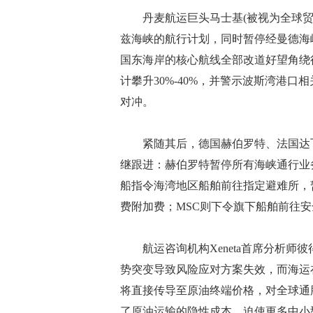
丹麦航运巨头马士基(被视为全球贸
兹海峡的航行计划，同时暂停经曼德海
国东海岸的核心航线全部改道好望角绕行
计攀升30%-40%，并警示波斯湾港
对冲。
紧随其后，德国赫伯罗特、法国达飞轮
继跟进：赫伯罗特暂停所有海峡通行业
船指令海湾地区船舶前往指定避难所，
费附加费；MSC则下令旗下船舶前往安
航运咨询机构Xeneta首席分析师彼
势突变导致风险应对方案失效，而海运
将直接传导至原油终端价格，对全球通
了原油运输的隐性成本，迫使更多中小