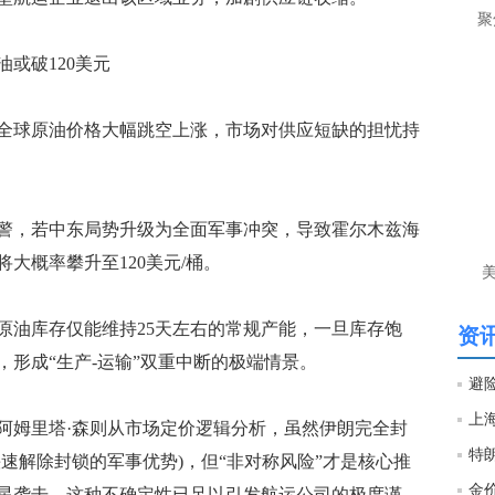
让
聚
htt
或破120美元
匿
球原油价格大幅跳空上涨，市场对供应短缺的担忧持
么
徐
万
时
，若中东局势升级为全面军事冲突，导致霍尔木兹海
经号
大概率攀升至120美元/桶。
匿
徐
油库存仅能维持25天左右的常规产能，一旦库存饱
资讯
形成“生产-运输”双重中断的极端情景。
htt
避
创始人阿姆里塔·森则从市场定价逻辑分析，虽然伊朗完全封
匿
徐
速解除封锁的军事优势)，但“非对称风险”才是核心推
星袭击，这种不确定性已足以引发航运公司的极度谨