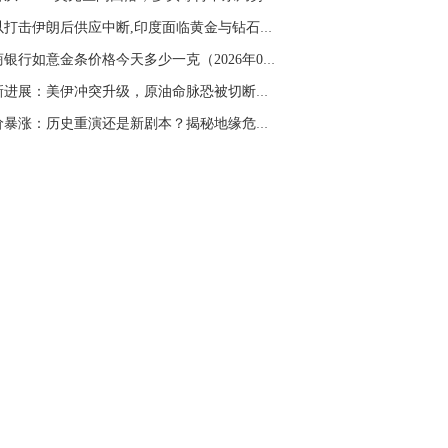
名网友-中金在线手机网：
二十美金的幅
美以打击伊朗后供应中断,印度面临黄金与钻石短...
。70一50？。
工商银行如意金条价格今天多少一克（2026年03月...
文婷：
带上止损博弈，实时指导， 关注老
经号主页：http://mp.cnfol.com/user/58676
最新进展：美伊冲突升级，原油命脉恐被切断，华...
油价暴涨：历史重演还是新剧本？揭秘地缘危机下...
名网友-中金在线手机网：
老师好，金现在
样操作？
文婷：
70附近高空，50附近低多，最新策
和实时指导， 关注老师财经号主页：
p://mp.cnfol.com/user/58676