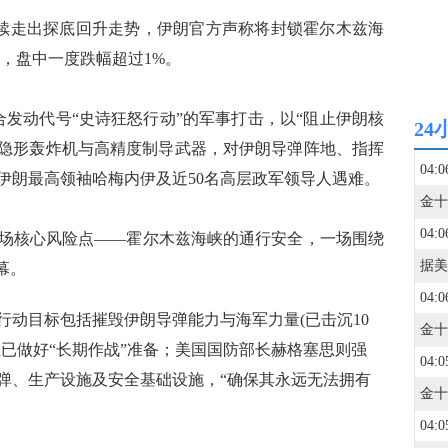
续走出探底回升走势，伊朗官方声称将封锁霍尔木兹海
红，盘中一度跌幅超过1%。
动代号“史诗狂怒行动”的军事打击，以“阻止伊朗核
24
-2隐形轰炸机与高精度制导武器，对伊朗导弹阵地、指挥
04:0
伊朗最高领袖哈梅内伊及近50名高层政军领导人遇难。
04:0
核心风险点——霍尔木兹海峡的通行安全，一场围绕
幕。
04:0
动目标包括摧毁伊朗导弹能力与海军力量(已击沉10
且已做好“长期作战”准备；美国国防部长赫格塞思则强
04:0
弹、生产设施及安全基础设施，“确保其永远无法拥有
04:0