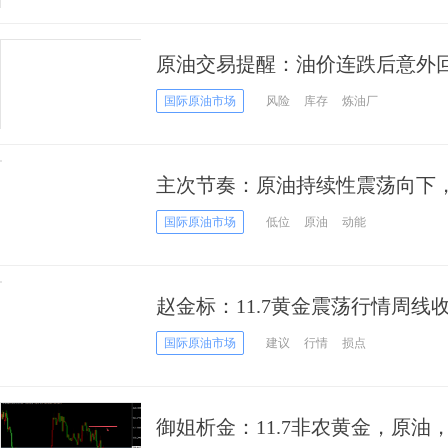
原油交易提醒：油价连跌后意外
最后稻草
国际原油市场
风险
库存
炼油厂
主次节奏：原油持续性震荡向下，
国际原油市场
低位
原油
动能
赵金标：11.7黄金震荡行情周
国际原油市场
建议
行情
损点
御姐析金：11.7非农黄金，原