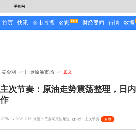
手机网
首页
快讯
金市直播
名家
财经要闻
行情
数据
黄金网
国际原油市场
>>
>>
正文
主次节奏：原油走势震荡整理，日内
作
2025-11-10 08:12:16
来源：黄金网原油频道
g作者：主次节奏
专栏