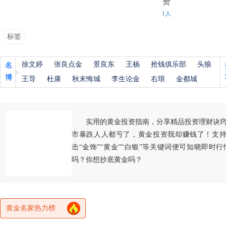
赞
1人
标签
徐文婷
张良点金
景良东
王杨
抢钱俱乐部
头狼
名
博
王导
杜康
秋末悔城
李生论金
右琅
金都城
实用的黄金投资指南，分享精品投资理财诀
市暴跌人人都亏了，黄金投资我却赚钱了！支持
击“金饰”“黄金”“白银”等关键词便可知晓即时
吗？你想抄底黄金吗？
黄金名家热力榜