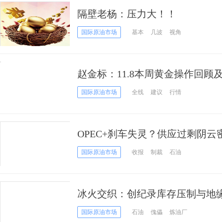
隔壁老杨：压力大！！
国际原油市场
基本
几波
视角
赵金标：11.8本周黄金操作回
国际原油市场
全线
建议
行情
OPEC+刹车失灵？供应过剩阴
阴，多头还能翻身吗？
国际原油市场
收报
制裁
石油
冰火交织：创纪录库存压制与地
何方？
国际原油市场
石油
傀儡
炼油厂