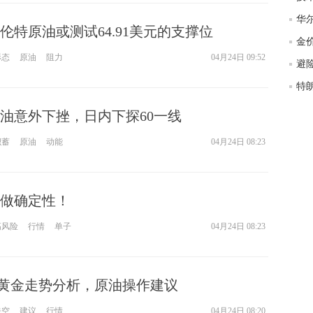
匿
度
伦特原油或测试64.91美元的支撑位
徐
形态
原油
阻力
04月24日 09:52
师财
匿
怎
油意外下挫，日内下探60一线
徐
积蓄
原油
动能
04月24日 08:23
略
htt
做确定性！
高风险
行情
单子
04月24日 08:23
24黄金走势分析，原油操作建议
先空
建议
行情
04月24日 08:20