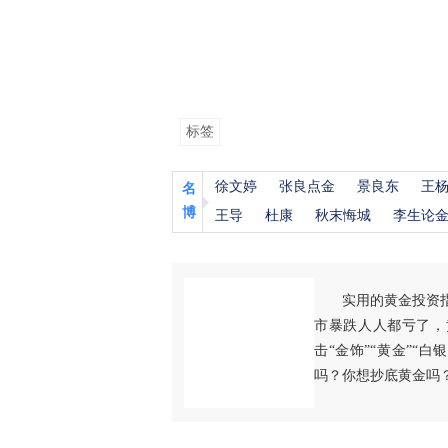
标签
徐文婷
张良点金
景良东
王
名
博
王导
杜康
秋末悔城
李生论
实用的黄金投资
市暴跌人人都亏了，
击“金饰”“黄金”“
吗？你想抄底黄金吗