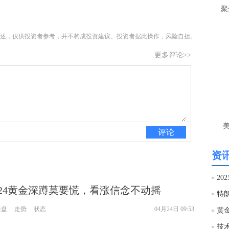
让
聚
htt
述，仅供投资者参考，并不构成投资建议。投资者据此操作，风险自担。
匿
更多评论>>
么
徐
万
时
经号
评论
匿
徐
资讯
htt
20
.24黄金深蹲莫要慌，看涨信念不动摇
匿
美盘
走势
状态
04月24日 09:53
黄
徐