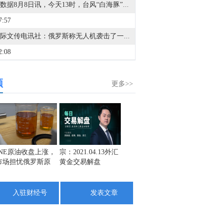
金十数据8月8日讯，今天13时，台风“白海豚”中心位于距离浙江省温州市东偏南方向约465公里的洋面上，中心附近最大风力14级，45米/秒。虽然离浙江还有一定距离，但“白海豚”外围云系今天上午已经在江苏南部、安徽东南部、浙江等地激发出对流。明天，台风登陆前后，华东降雨进一步增强，江苏南部、安徽东南部、上海、浙江大部将有大到暴雨，其中上海南部、浙江东部有特大暴雨，局地日降雨量将达到400毫米甚至500毫米以上，极端性较强，需注意防范。（央视新闻）
7:57
据国际文传电讯社：俄罗斯称无人机袭击了一艘运载乌克兰军队武器的船只，地点位于敖德萨东部。
2:08
金十数据8月8日讯，美国联邦航空局7日通报，一架重型直升机当天在犹他州灭火时坠毁，机上两人生死未卜。另外，在俄勒冈州，一名推土机操作员在野火中丧生。（央视新闻）
频
2:39
更多>>
利比亚扎维亚炼油厂：周六无人机袭击了一个未处理的石脑油罐，导致泄漏，目前情况已得到控制。
5:35
金十数据8月8日讯，美国方面7日援引消息人士的话称，美军参谋长联席会议主席丹·凯恩在寻找摆脱伊朗战事的途径。消息称，三位知情人士透露，过去几周，美军参谋长联席会议主席丹·凯恩私下向特朗普的其他高级顾问明确表示，美国需要找到一条摆脱伊朗战事的途径，因为摆在桌面上的军事选项可能会适得其反，而且仅靠空中力量不太可能实现特朗普的目标。消息人士透露，丹·凯恩曾与其他政府要员，包括副总统万斯、国务卿鲁比奥和中央情报局局长拉特克利夫讨论过升级冲突的军事选项，并提出了寻求结束战事的途径。丹·凯恩最近还与几位理念相近的特朗普顾问私下会面，确保他们在与总统会晤前达成共识。此外，消息还提到，丹·凯恩在近期与特朗普的会晤中，对美国日益减少的军火储备表示担忧，双方还讨论了升级冲突的潜在选项。（央视新闻）
3:48
INE原油收盘上涨，
宗：2021.04.13外汇
盛文兵：通胀预期
栾雪：
市场担忧俄罗斯原
黄金交易解盘
再度升温 且看美联
外汇上
金十数据8月8日讯，乌克兰基辅市军政管理局8日通报称，当天凌晨基辅市遭俄军袭击，截至当地时间5时45分，袭击已造成4人受伤，基辅市两个地区发生火灾，相关部门正在开展救援工作。此外，乌克兰基辅州军政管理局通报称，当天基辅州遭俄军无人机袭击，截至目前已造成3人死亡，另有3人受伤。目前俄罗斯方面对此暂无回应。（央视新闻）
油出口受阻
储如何应对
0:06
入驻财经号
发表文章
金十数据8月8日讯，乌克兰总统泽连斯基周六对塞尔维亚进行了具有里程碑意义的首次访问。塞尔维亚总统武契奇多年来一直是俄罗斯总统普京的盟友，但在2022年俄乌冲突后，两国关系恶化。尽管塞尔维亚未加入针对莫斯科的制裁，但已谴责发动战争，并削弱了俄罗斯在该国的经济影响力。与此同时，俄罗斯则指责塞尔维亚背叛俄罗斯，协助乌克兰武装。
8:25