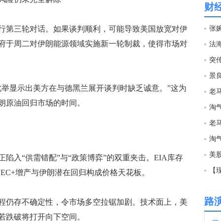
财
13:4
第三轮对话。如果谈判顺利，可能导致美国放宽对伊
府于周二对伊朗能源领域实施新一轮制裁，使得市场对
法海
13:4
突
景
13:2
举显示出美方在与德黑兰展开谈判时缺乏诚意。”这为
朗原油回归市场的时间。
淘
13:2
淘
13:2
美
入“供需错配”与“政策博弈”的双重夹击。EIA库存
【现
EC+增产与伊朗潜在回归构成价格天花板。
13:2
路
仍存不确定性，令市场多空拉锯加剧。技术面上，美
13:1
，若跌破将打开向下空间。