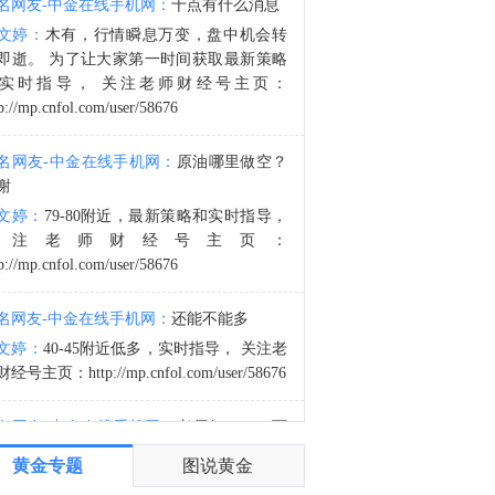
名网友-中金在线手机网：
十点有什么消息
中国地震台网正式测定：8月8日12时50分在美国阿拉斯加州发生5.2级地震，震源深度10千米。
文婷：
木有，行情瞬息万变，盘中机会转
3:53
即逝。 为了让大家第一时间获取最新策略
中国地震台网正式测定：8月8日12时21分，在四川宜宾市珙县发生3.4级地震，震源深度9公里。
实时指导， 关注老师财经号主页：
p://mp.cnfol.com/user/58676
名网友-中金在线手机网：
原油哪里做空？
谢
文婷：
79-80附近，最新策略和实时指导，
关注老师财经号主页：
p://mp.cnfol.com/user/58676
名网友-中金在线手机网：
还能不能多
文婷：
40-45附近低多，实时指导， 关注老
经号主页：http://mp.cnfol.com/user/58676
名网友-中金在线手机网：
老师好，4345可
多吗？
黄金专题
图说黄金
文婷：
40-45附近多，带上止损博弈，为了