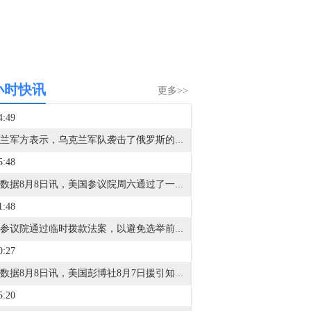
小时快讯
更多>>
4:49
乌克兰军方表示，乌克兰军队袭击了俄罗斯的伊尔斯基和西兹兰石油精炼厂，导致火灾发生。
5:48
金十数据8月8日讯，美国参议院周六通过了一项临时措施，为联邦机构提供资金至12月11日，此举旨在避免在11月中期选举前数周发生灾难性的联邦政府停摆。另据福克斯新闻报道，本次投票结果为90票赞成、6票反对，参议员达琳·格雷厄姆（共和党-南卡罗来纳州）投了弃权票。这并不一定能完全避免政府停摆，但有助于防止10月1日（政府新财年开始之日）出现停摆。众议院休会归来后仍需就该法案协调一致。
1:48
美国参议院通过临时拨款法案，以避免选举前夕出现政府停摆。
0:27
金十数据8月8日讯，美国彭博社8月7日援引知情人士的话报道，美国国防部计划在今年年底前对其正在建设的“金穹”天基导弹防御系统进行首次测试。今年4月，美国太空部队宣布与包括太空探索技术公司、洛克希德-马丁公司在内的12家公司签订合同，研发“金穹”系统中可拦截导弹的天基拦截器。报道援引匿名消息人士的话称，如果拦截导弹系统的地面测试在今年年底前顺利完成，政府准备向相关公司支付6000万美元。此外，预计美国太空部队将从2030年起向通过最终测试的团队采购该系统。（CCTV国际时讯）
5:20