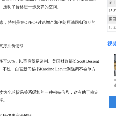
，压制了价格进一步反弹的空间。
15:3
素，特别是在OPEC+讨论增产和伊朗原油回归预期的
15:2
视
14:5
支撑油价情绪
14:4
，以重启贸易谈判。美国财政部长Scott Bessent
，白宫新闻秘书Karoline Leavitt则强调不会单方
14:3
为全球贸易关系缓和的一种积极信号，这有助于稳定
14:3
撑。
13:5
风险仍未完全解除