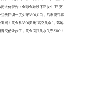
名网友-中金在线手机网：
二十美金的幅
华尔街大佬警告：全球金融秩序正发生"巨变"，金...
。70一50？。
金价短线回调一度失守3300关口，后市能否再度冲...
文婷：
带上止损博弈，实时指导， 关注老
经号主页：http://mp.cnfol.com/user/58676
避险退潮！黄金从3500美元“高空跳伞”，落地价...
特朗普突然让步了，黄金疯狂跳水失守3300！一个...
名网友-中金在线手机网：
老师好，金现在
样操作？
文婷：
70附近高空，50附近低多，最新策
和实时指导， 关注老师财经号主页：
p://mp.cnfol.com/user/58676