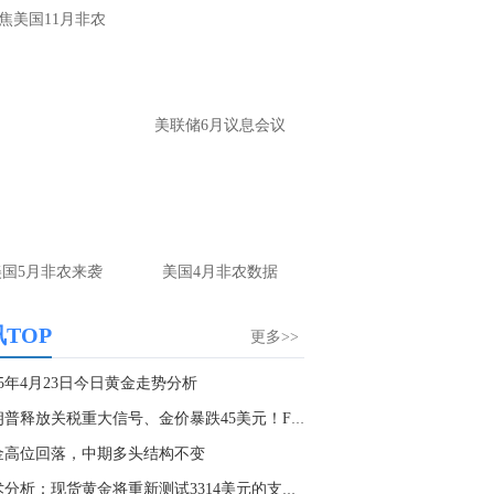
大家第一时间获取最新策略和实时指
焦美国11月非农
导， 关注老师财经号主页：
p://mp.cnfol.com/user/58676
名网友-中金在线手机网：
黄金多，看到什
美联储6月议息会议
位置呢？
文婷：
冲破75，看85-4400附近，行情瞬息
变，盘中机会转瞬即逝。 为了让大家第一
间获取最新策略和实时指导， 关注老师财
主页：http://mp.cnfol.com/user/58676
美国5月非农来袭
美国4月非农数据
名网友-中金在线手机网：
能回撤到30
文婷：
先看破了40会到30，最新策略和实
TOP
更多>>
时指导， 关注老师财经号主页：
p://mp.cnfol.com/user/58676
25年4月23日今日黄金走势分析​
特朗普释放关税重大信号、金价暴跌45美元！FXSt...
名网友-中金在线手机网：
止损多少 老师
金高位回落，中期多头结构不变
文婷：
7美金
技术分析：现货黄金将重新测试3314美元的支撑位