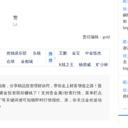
匿
徐
12:4
瞬
赞
和
1人
htt
责任编辑：gold
匿
谢
杨
抢钱俱乐部
头狼
王鹏
金宝
中金怪杰
推
徐
荐
金
右琅
金都城
K线之王
杨朋威
旷少林
htt
匿
指南，分享精品投资理财诀窍，带你走上财富增值之路！股
徐
黄金投资我却赚钱了！支持贵金属1秒查行情，菜单栏点
师财
白银”等关键词便可知晓即时行情报价。亲，你关注金价波动
？
匿
以
徐