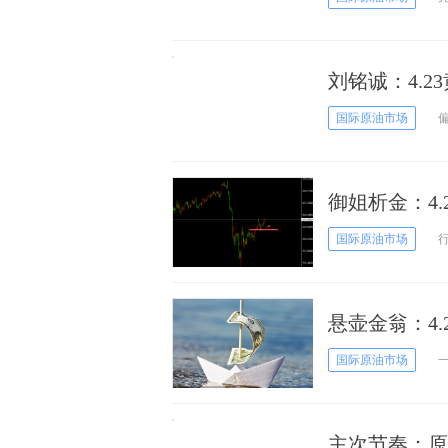
刘铭诚：4.2
空操作建议
国际原油市场
御姐析金：4
国际原油市场
悬壶金翁：4
国际原油市场
主次节奏：原