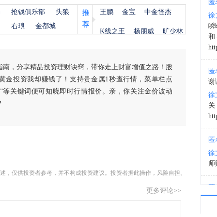
匿
杨
抢钱俱乐部
头狼
王鹏
金宝
中金怪杰
推
徐
08:4
荐
金
右琅
金都城
瞬
K线之王
杨朋威
旷少林
和
htt
指南，分享精品投资理财诀窍，带你走上财富增值之路！股
匿
黄金投资我却赚钱了！支持贵金属1秒查行情，菜单栏点
谢
白银”等关键词便可知晓即时行情报价。亲，你关注金价波动
徐
？
htt
匿
徐
师财
述，仅供投资者参考，并不构成投资建议。投资者据此操作，风险自担。
匿
更多评论>>
以
徐