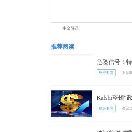
中金登录
推荐阅读
危险信号！特
经济评价恶化
财经要闻
支持
Kalshi整
停权五年
财经要闻
参议