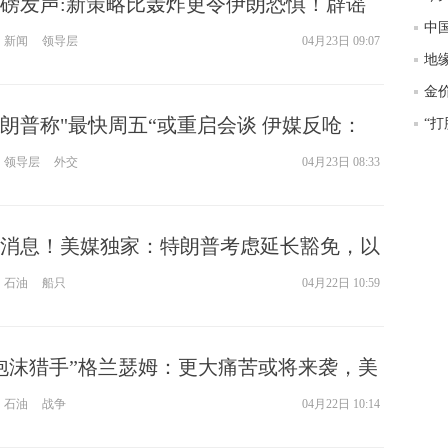
磅发声:新策略比轰炸更令伊朗恐惧！辟谣
匿
道
度
新闻
领导层
04月23日 09:07
地
徐
师财
金
朗普称"最快周五“或重启会谈 伊媒反呛：
匿
怎
领导层
外交
04月23日 08:33
徐
略
htt
消息！美媒独家：特朗普考虑延长豁免，以
运输
石油
船只
04月22日 10:59
泡沫猎手”格兰瑟姆：更大痛苦或将来袭，美
危险”
石油
战争
04月22日 10:14