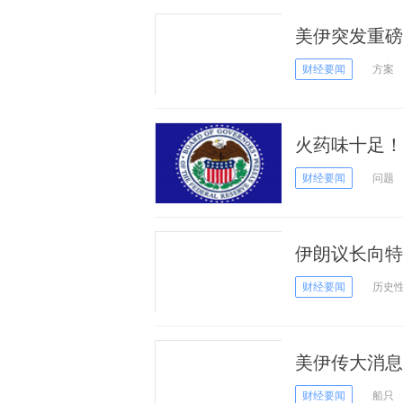
美伊突发重磅
参加伊朗会谈
财经要闻
方案
火药味十足！
错误”到“特
财经要闻
问题
谎”
伊朗议长向特
出新牌”！
财经要闻
历史
美伊传大消息
判 油价大涨
财经要闻
船只