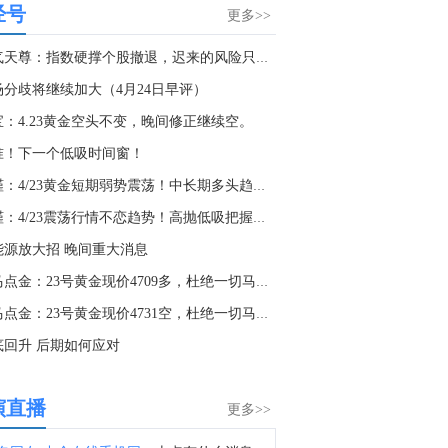
经号
惠誉：科威特的石油出口因依赖霍尔木兹海峡而面临持续压力。
更多>>
8:50
淘气天尊：指数硬撑个股撤退，迟来的风险只会更猛！
1. 字节跳动训练10万亿参数AI模型 剑指全球顶尖水平。2. SK海力士：将投资384亿美元在韩国本土扩张芯片业务。3. 寒武纪：上半年净利润23.11亿元 同比增123%。4. OpenAI暂停新模型Astra开发，担忧其具备关键网络攻击能力。5. 特朗普：人工智能可能比石油还要重要；谁赢得人工智能，谁就赢得一切。6. 摩根大通上调科技债发行预期 今年发债规模将超过5000亿美元。7. 台积电等研发出单层MoS2顶栅晶体管。8. 北京亦庄发布全市首个词元经济政策，每年发放1亿元模型、词元券。
场分歧将继续加大（4月24日早评）
7:37
宝：4.23黄金空头不变，晚间修正继续空。
金十数据8月8日讯，新西兰宣布，针对支持俄罗斯个人和实体实施更多制裁，此前美国参议院通过了一项新法案，旨在打击该国的石油和天然气收入。新西兰外交部长温斯顿·彼得斯周六在一份声明中表示，这是新西兰对俄第36轮制裁措施，此次制裁针对33名个人和机构。
准！下一个低吸时间窗！
5:46
李槿：4/23黄金短期弱势震荡！中长期多头趋势不变！
金十数据8月8日讯，哥伦比亚当选总统阿韦拉多·德拉埃斯普列亚7日在哥西南部城市卡利一座大学体育馆宣誓就职，正式开始为期4年的总统任期。
李槿：4/23震荡行情不恋趋势！高抛低吸把握红利！
1:37
能源放大招 晚间重大消息
金十数据8月8日讯，据一名美国官员称，乌克兰已同意不针对一些非俄罗斯籍的油轮以及对哈萨克斯坦原油出口至关重要的黑海基础设施。此前，上个月对船只的袭击导致装货中断。该美国官员表示，乌克兰已设立联络点，以便商业航运公司能够沟通信息并确保安全通行。此次承诺是在美国高级政府领导人与乌克兰领导层举行会议后达成的，标志着可能在地区石油运输量增加方面迈出重要一步。此前，由于近期多次袭击发生在俄罗斯新罗西斯克的里海管道联盟终端附近，导致该地区的活动大幅降温。
老马点金：23号黄金现价4709多，杜绝一切马后炮！
0:18
老马点金：23号黄金现价4731空，杜绝一切马后炮！
VIP限时95折，全新持仓报告焕新升级，新增期权增减占比，获取多空突破动能！月均342元/月起>>
底回升 后期如何应对
0:16
查看今日快讯信息
演直播
更多>>
0:03