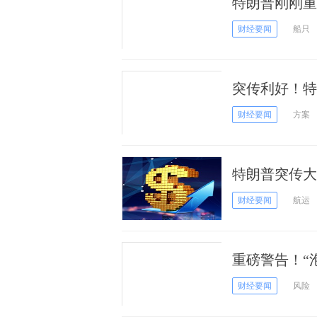
特朗普刚刚重
停火窗口期报
财经要闻
船只
突传利好！特
他“又在说谎”
财经要闻
方案
特朗普突传大
便利美国石油
财经要闻
航运
重磅警告！“
国市场前景“
财经要闻
风险