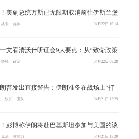
！美副总统万斯已无限期取消前往伊斯兰堡
的行程
战争
媒体
04月22日 10:14
一文看清沃什听证会9大要点：从“致命政策
朗普傀儡”质疑，再到“体制变革”和“有人在说
路径
政治
04月22日 08:28
朗普发出直接警告：伊朗准备在战场上“打
性
议长
卫队
04月21日 13:29
！彭博称伊朗将赴巴基斯坦参加与美国的谈
后重回跌势
原油
核能力
04月21日 13:29