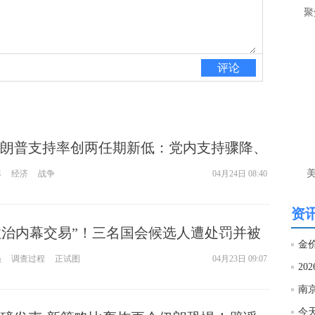
让
聚
htt
评论
匿
么
徐
万
时
朗普支持率创两任期新低：党内支持骤降、
经号
，伊朗战争被指“不值得”
率
经济
战争
04月24日 08:40
匿
徐
资讯
顿“政治内幕交易”！三名国会候选人遭处罚并被
htt
员
调查过程
正试图
04月23日 09:07
20
匿
徐