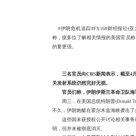
#伊朗危机追踪#FX168财经报社(亚太
称，据多位了解相关情报的美国官员称
的要更强。
(
三名官员向CBS新闻表示，截至
关发射系统仍然完好无损。
官员们称，伊朗伊斯兰革命卫队海
周三，在美国总统特朗普(Donald 
不久，伊朗炮艇在霍尔木兹海峡袭击了
这些因未获授权公开讨论相关事务而
弱，但并未被彻底消灭。