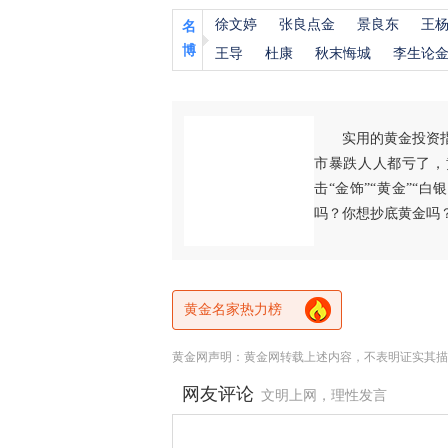
徐文婷
张良点金
景良东
王
名
博
王导
杜康
秋末悔城
李生论
实用的黄金投资
市暴跌人人都亏了，
击“金饰”“黄金”“
吗？你想抄底黄金吗
黄金名家热力榜
黄金网声明：黄金网转载上述内容，不表明证实其描
网友评论
文明上网，理性发言