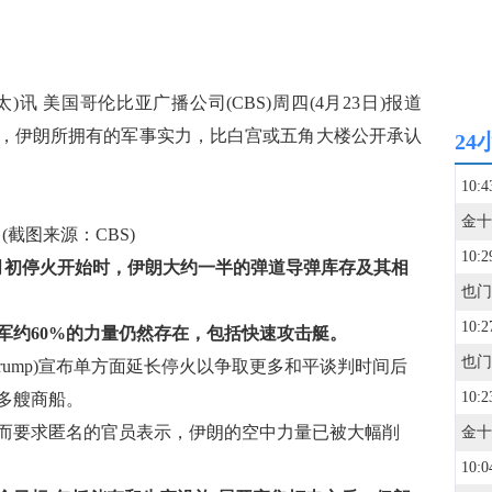
)讯 美国哥伦比亚广播公司(CBS)周四(4月23日)报道
，伊朗所拥有的军事实力，比白宫或五角大楼公开承认
24
10:4
截图来源：CBS)
10:2
4月初停火开始时，伊朗大约一半的弹道导弹库存及其相
10:2
军约60%的力量仍然存在，包括快速攻击艇。
也门
Trump)宣布单方面延长停火以争取更多和平谈判时间后
10:2
多艘商船。
要求匿名的官员表示，伊朗的空中力量已被大幅削
10:0