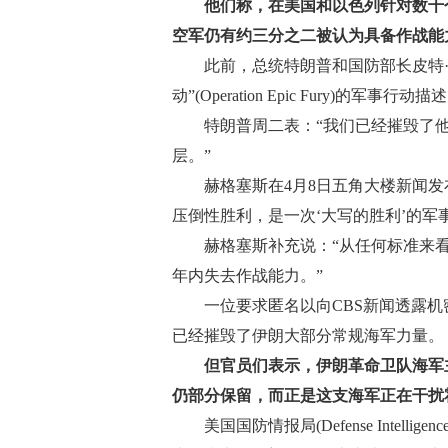
他们称，在美国和以色列针对数千
空军仍有约三分之二被认为具备作战能
此前，总统特朗普和国防部长皮特·赫格塞斯
动”(Operation Epic Fury)的
特朗普周二表：“我们已经摧毁了他
层。”
赫格塞斯在4月8日五角大楼新闻发布
压倒性胜利，是一次‘大写的胜利’的军
赫格塞斯补充说：“从任何标准来看，
年内失去作战能力。”
一位要求匿名以向CBS新闻透露机
已经摧毁了伊朗大部分常规海军力量。
但官员们表示，伊朗革命卫队海军
仍部分保留，而正是这支海军正在干扰
美国国防情报局(Defense Intelli