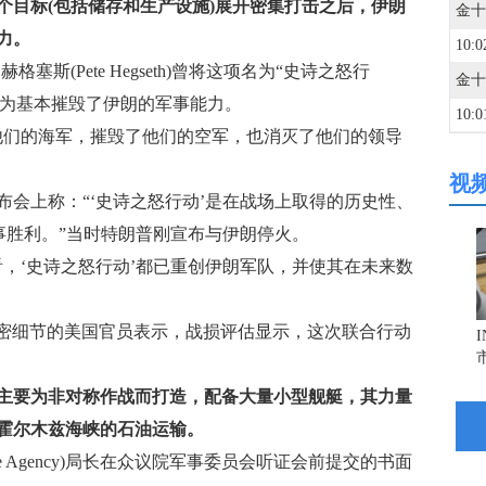
个目标(包括储存和生产设施)展开密集打击之后，伊朗
力。
10:0
(Pete Hegseth)曾将这项名为“史诗之怒行
军事行动描述为基本摧毁了伊朗的军事能力。
10:0
们的海军，摧毁了他们的空军，也消灭了他们的领导
视
09:5
会上称：“‘史诗之怒行动’是在战场上取得的历史性、
事胜利。”当时特朗普刚宣布与伊朗停火。
09:5
‘史诗之怒行动’都已重创伊朗军队，并使其在未来数
09:3
密细节的美国官员表示，战损评估显示，这次联合行动
09:2
主要为非对称作战而打造，配备大量小型舰艇，其力量
霍尔木兹海峡的石油运输。
gence Agency)局长在众议院军事委员会听证会前提交的书面
09:1