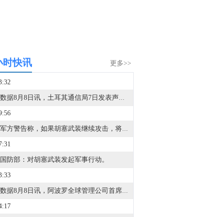
小时快讯
更多>>
3:32
金十数据8月8日讯，土耳其通信局7日发表声明表示，土耳其当天同沙特阿拉伯和巴基斯坦签署的《麦加共同防务协议》与北约第五条即集体防御条款并不冲突。当天早些时候，沙特、土耳其和巴基斯坦三国领导人在沙特麦加签署《麦加共同防务协议》。协议规定，对三国中任何一国的武装攻击将被视为对三国全体的攻击。有舆论认为，土耳其签署该协议“违反《北大西洋公约》第五条即集体防御条款并建立了一个平行联盟结构”。土耳其通信局声明说，上述说法“完全没有根据”，是“显而易见的舆论操控”。声明说，该协议并不与包括北约在内的土耳其现有国际联盟承诺相冲突，相反，它构成了一种补充性合作机制，有助于维护区域安全。土耳（央视新闻）
9:56
也门军方警告称，如果胡塞武装继续攻击，将采取进一步回应措施。
7:31
国防部：对胡塞武装发起军事行动。
3:33
金十数据8月8日讯，阿波罗全球管理公司首席经济学家托尔斯滕·斯洛克表示：“目前通胀已经不限于经济问题，而是关乎美联储的信誉。自2021年以来，通胀一直高于目标水平。对于世界头号央行而言，高通胀持续的时间非常、非常久。”
4:17