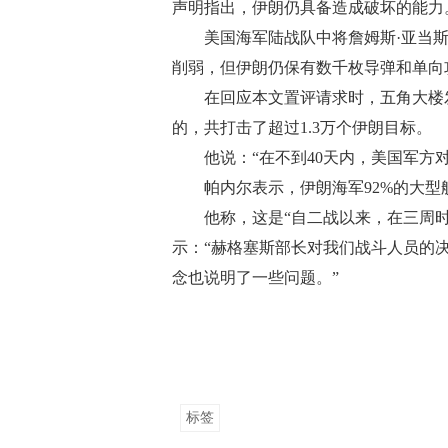
声明指出，伊朗仍具备造成破坏的能力
美国海军陆战队中将詹姆斯·亚当斯(Ja
削弱，但伊朗仍保有数千枚导弹和单向
在回应本文置评请求时，五角大楼发言人肖恩
的，共打击了超过1.3万个伊朗目标。
他说：“在不到40天内，美国军方对
帕内尔表示，伊朗海军92%的大型舰
他称，这是“自二战以来，在三周时
示：“赫格塞斯部长对我们战斗人员的
念也说明了一些问题。”
标签