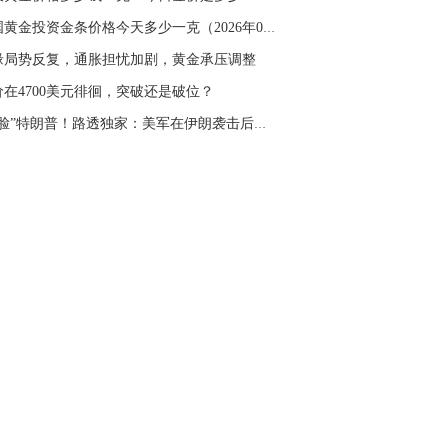
名网友-中金在线手机网：
二十美金的幅
中国黄金投资金条价格今天多少一克（2026年04月...
。70一50？。
缘局势反复，通胀担忧加剧，黄金承压调整
文婷：
带上止损博弈，实时指导， 关注老
经号主页：http://mp.cnfol.com/user/58676
价在4700美元徘徊，突破还是破位？
“打脸”特朗普！路透独家：美军在伊朗袭击后转...
名网友-中金在线手机网：
老师好，金现在
样操作？
文婷：
70附近高空，50附近低多，最新策
和实时指导， 关注老师财经号主页：
p://mp.cnfol.com/user/58676