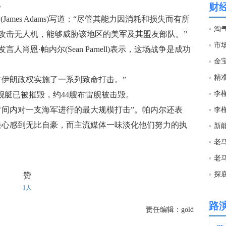
。
财
mes Adams)写道：“尽管其能力因消耗和损失而有所
09:1
攻击无人机，能够威胁该地区的美军及其盟友部队。”
市
·帕内尔(Sean Parnell)表示，这场战争是成功
09:1
金
精
伊朗政权实施了一系列致命打击。”
09:1
艇已被摧毁，约44艘布雷舰被击毁。
间内对一支海军进行的最大规模打击”。帕内尔还表
09:1
决心感到无比自豪，而主流媒体一味淡化他们努力的执
新
09:0
探
赞
09:0
1人
欢迎
路
责任编辑：gold
09:0