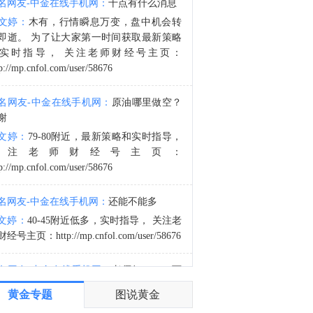
名网友-中金在线手机网：
十点有什么消息
1. 美参议院通过一项对俄能源领域制裁法案。2. 美国情报部门：俄罗斯可能以有限攻击试探北约决心。3. 俄罗斯国防部：俄罗斯军队在过去一周击中了34艘乌克兰军方使用的舰艇。4. 俄罗斯国防部：过去一周，俄罗斯武装部队对防御工业企业和物流中心发起了两次大规模打击和12次集群打击。5. 据国际文传电讯社：俄罗斯国防部表示，在乌克兰敖德萨附近及乔尔诺莫尔斯克击沉三艘船只。6. 根据乌克兰国家石油天然气公司，俄罗斯在夜间袭击了7个天然气生产地点。7. 据华尔街日报：美国情报部门将德国机场发生的爆炸无人机事件与俄罗斯联系起来。8. 欧盟外交与安全政策高级代表卡拉斯：欧盟今天通过了针对五名参与俄罗斯军事工业综合体的个人的新制裁名单。欧盟必须继续加大对俄罗斯的压力，直到莫斯科结束战争。
文婷：
木有，行情瞬息万变，盘中机会转
4:10
即逝。 为了让大家第一时间获取最新策略
冲突情况1. 也门海军称挫败一起红海油轮袭击企图。2. 胡塞武装声明：也门武装部队对沙特集结力量，以及其位于萨赫恩·金恩（Saḥn al-Jinn）营地内的相关弹药库、车辆和军事装备发动了打击。美伊谈判1. 伊朗总统：伊方未在涉谅解备忘录的谈判中作任何让步。2. 据Axios：一名调解国的外交官称，伊朗谈判人员正在等待伊朗最高国家安全委员会就与阿曼和美国达成的协议作出最终批准。该外交官表示，“我们预计很快会获得这一批准。”霍尔木兹海峡1. 贝森特：霍尔木兹海峡将失去重要性。2. 伊朗副外长：波斯湾地区安全应由本地区国家共同维护。3. 航运情报公司Kpler：本周仅有6艘油轮通过霍尔木兹海峡。4. 伊朗官员称已与阿曼就霍尔木兹海峡通行问题明确总体框架。5. 美官员：预计伊朗与阿曼将很快就霍尔木兹海峡问题达成协议。6. 伊朗德黑兰市长扎卡尼：想通过霍尔木兹海峡，必须取消制裁并支付赔偿。其他：1. 黎巴嫩：黎以谈判在边界问题等方面取得进展。2. 美国将13个实体列入涉伊朗制裁名单。3. 据伊通社（IRNA）：伊朗副外长表示，海湾安全必须由地区国家确保，无需外部干涉。4. 伊朗外长阿拉格齐：面对世界上最昂贵的军事力量，伊朗强大的武装部队已经展示了自身的战备状态、能力和实力。5. 土耳其、沙特阿拉伯和巴基斯坦签署联合防务协议，防务协议规定，对三国中任何一国的武装袭击均应视为对所有三国的袭击。
实时指导， 关注老师财经号主页：
p://mp.cnfol.com/user/58676
名网友-中金在线手机网：
原油哪里做空？
谢
文婷：
79-80附近，最新策略和实时指导，
关注老师财经号主页：
p://mp.cnfol.com/user/58676
名网友-中金在线手机网：
还能不能多
文婷：
40-45附近低多，实时指导， 关注老
经号主页：http://mp.cnfol.com/user/58676
名网友-中金在线手机网：
老师好，4345可
多吗？
黄金专题
图说黄金
文婷：
40-45附近多，带上止损博弈，为了