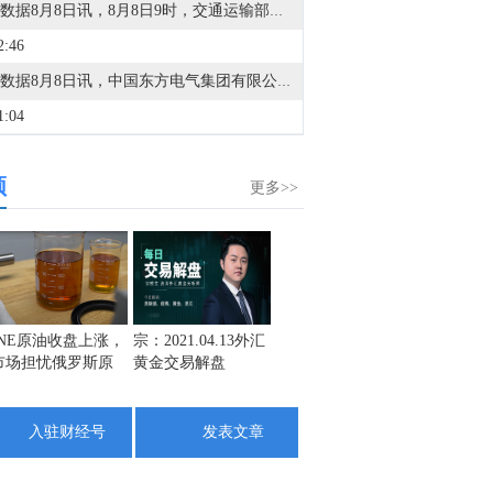
金十数据8月8日讯，8月8日9时，交通运输部将台风防御响应提升至二级。今年第13号台风“白海豚”（强台风级）的中心今天（8日）9点钟位于距离浙江省温州市偏东方向约520公里的东海南部海面上，预计将以每小时10—15公里的速度向偏西方向移动，强度变化不大或略有增强。（交通运输部）
2:46
金十数据8月8日讯，中国东方电气集团有限公司原党组副书记、董事宋致远涉嫌严重违纪违法，目前正接受中央纪委国家监委纪律审查和监察调查。（央视新闻）
1:04
金十数据8月8日讯，据The Information报道，英伟达(NVDA.O)已同意向电力基础设施开发商Lancium投资20亿美元，并承诺在该公司获得更多规划电力资源后追加投资10亿美元。据悉，此次交易对Lancium及其土地和电力连接资产的企业价值估值约为100亿美元，其中包括投资金额及债务。Lancium是由黑石集团支持的电力基础设施企业，负责开发位于美国得克萨斯州、服务于OpenAI和甲骨文AI园区的电力基础设施项目。
频
9:57
更多>>
金十数据8月8日讯，据美国方面7日消息，美国最大水库米德湖水位降至有记录以来最低水平。消息援引美国政府7日公布的数据显示，米德湖水位降至317.14米，低于此前的最低纪录——于2022年7月测得的317.17米。消息称，持续干旱以及异常偏低的积雪量，是今年科罗拉多河流域多座水库水位明显下降的重要原因。
2:35
据以色列广播局：美国正施压以色列在加沙地区启动为期两周的停火，以实施解除哈马斯武装的计划。
5:58
INE原油收盘上涨，
宗：2021.04.13外汇
盛文兵：通胀预期
栾雪：
市场担忧俄罗斯原
黄金交易解盘
再度升温 且看美联
外汇上
乌克兰总统泽连斯基对美国参议院通过俄罗斯制裁法案表示感谢。
油出口受阻
储如何应对
6:22
入驻财经号
发表文章
据The Information：英伟达(NVDA.O)将投资高达30亿美元于黑石集团支持的电力公司。
9:24