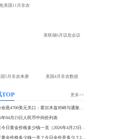
大家第一时间获取最新策略和实时指
焦美国11月非农
导， 关注老师财经号主页：
p://mp.cnfol.com/user/58676
名网友-中金在线手机网：
黄金多，看到什
美联储6月议息会议
位置呢？
文婷：
冲破75，看85-4400附近，行情瞬息
变，盘中机会转瞬即逝。 为了让大家第一
间获取最新策略和实时指导， 关注老师财
主页：http://mp.cnfol.com/user/58676
美国5月非农来袭
美国4月非农数据
名网友-中金在线手机网：
能回撤到30
文婷：
先看破了40会到30，最新策略和实
TOP
更多>>
时指导， 关注老师财经号主页：
p://mp.cnfol.com/user/58676
金价命悬4700美元关口：霍尔木兹对峙与通胀重压...
26年04月23日人民币中间价列表
名网友-中金在线手机网：
止损多少 老师
南京今日黄金价格多少钱一克（2026年4月23日）
文婷：
7美金
今天黄金价格多少钱一克？今日金价是多少？2026...