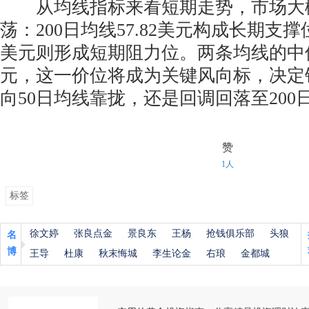
从均线指标来看短期走势，市场大
荡：200日均线57.82美元构成长期支撑位
美元则形成短期阻力位。两条均线的中位值
元，这一价位将成为关键风向标，决定
向50日均线靠拢，还是回调回落至200
赞
1人
标签
徐文婷
张良点金
景良东
王杨
抢钱俱乐部
头狼
名
博
王导
杜康
秋末悔城
李生论金
右琅
金都城