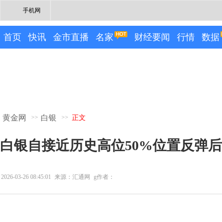
手机网
首页
快讯
金市直播
名家
财经要闻
行情
数据
黄金网
白银
>>
>>
正文
白银自接近历史高位50%位置反弹
2026-03-26 08:45:01
来源：汇通网
g作者：