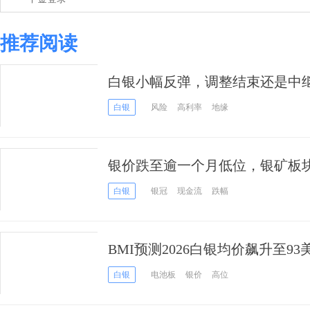
推荐阅读
白银小幅反弹，调整结束还是中
白银
风险
高利率
地缘
银价跌至逾一个月低位，银矿板
白银
银冠
现金流
跌幅
BMI预测2026白银均价飙升至9
抵消太阳能珠宝疲软
白银
电池板
银价
高位