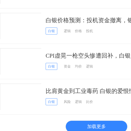
白银价格预测：投机资金撤离，
局机会
白银
逻辑
价格
投机
CPI虚晃一枪空头惨遭回补，白
白银
资金
均价
逻辑
比肩黄金到工业毒药 白银的爱恨
白银
风险
逻辑
比价
加载更多