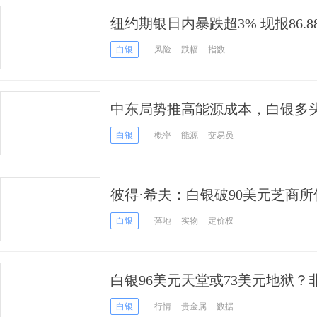
纽约期银日内暴跌超3% 现报86.
需求急剧降温
白银
风险
跌幅
指数
中东局势推高能源成本，白银多
白银
概率
能源
交易员
彼得·希夫：白银破90美元芝商
口
白银
落地
实物
定价权
白银96美元天堂或73美元地狱
爆行情
白银
行情
贵金属
数据