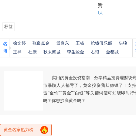
赞
1人
标签
徐文婷
张良点金
景良东
王杨
抢钱俱乐部
头狼
名
博
王导
杜康
秋末悔城
李生论金
右琅
金都城
实用的黄金投资指南，分享精品投资理财诀
市暴跌人人都亏了，黄金投资我却赚钱了！支持
击“金饰”“黄金”“白银”等关键词便可知晓即时
吗？你想抄底黄金吗？
黄金名家热力榜