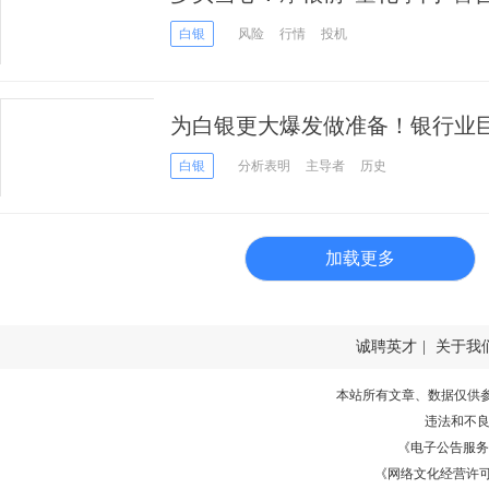
50%
白银
风险
行情
投机
为白银更大爆发做准备！银行业
期目标价
白银
分析表明
主导者
历史
加载更多
诚聘英才
|
关于我
本站所有文章、数据仅供
违法和不
《电子公告服务许可证
《网络文化经营许可证》