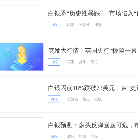
白银恐“历史性暴跌”，市场陷入
白银
因素
关联性
涨势
突发大行情！英国央行“惊险一幕
18%、比特币狂泻10% 更糟糕
白银
买家
货币
高位
白银闪崩18%跌破73美元！从“史
1980”，中国投机客成“幕后推手”
白银
投资者
历史
投机
白银预测：多头反弹岌岌可危，市场
白银
波段
均线
地缘