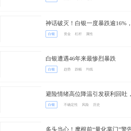
神话破灭！白银一度暴跌逾16%
白银
资金
杠杆
属性
白银遭遇46年来最惨烈暴跌
白银
趋势
跌幅
均线
避险情绪高位降温引发获利回吐
入技术性调整
白银
不确定性
风险
历史
多头当心！摩根前“量化掌门”警