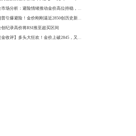
黄金市场分析：避险情绪推动金价高位持稳，未来...
特朗普引爆避险！金价刚刚逼近2850创历史新高 F...
金创纪录高价将RSI推至超买区间
【黄金收评】多头大狂欢！金价上破2845，又创新...