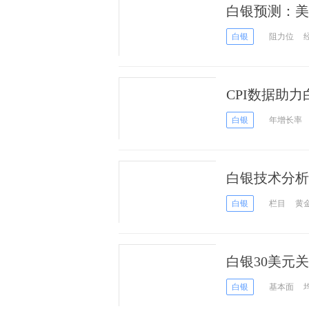
白银预测：美
剂？
白银
阻力位
CPI数据助
白银
年增长率
白银技术分析
白银
栏目
黄
白银30美元
险情绪或助涨
白银
基本面