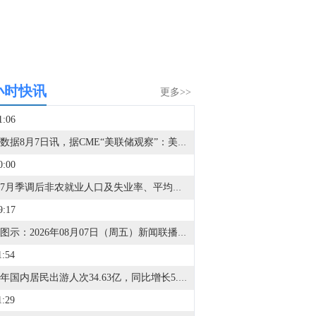
小时快讯
更多>>
1:06
金十数据8月7日讯，据CME“美联储观察”：美联储到9月维持利率不变的概率为45.3%，累计加息25个基点的概率为54.7%。美联储到10月维持利率不变的概率为32.2%，累计加息25个基点的概率为52.0%，累计加息50个基点的概率为15.7%。
0:00
美国7月季调后非农就业人口及失业率、平均时薪月率及年率、加拿大7月就业人数将于十分钟后公布。
9:17
金十图示：2026年08月07日（周五）新闻联播今日要点
1:54
上半年国内居民出游人次34.63亿，同比增长5.4%。（央视新闻）
1:29