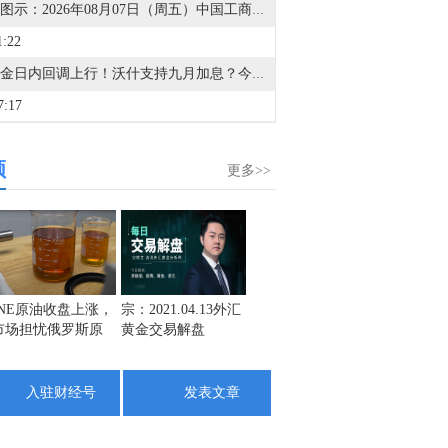
金十图示：2026年08月07日（周五）中国工商银行账户贵金属行情
1:22
国际金日内回调上行！沃什支持九月加息？今晚非农数据是关键？金十交易学院正在直播中，立即观看！
7:17
金十数据8月7日讯，8月6日，广东省政府在澳门特别行政区成功发行25亿元离岸人民币地方政府债券，这是广东省连续第6年安排地方政府债券在澳门本地簿记发行、登记托管并上市交易。本次发行受到澳门、香港、新加坡、马来西亚、泰国、印度尼西亚、日本等多地的货币当局、商业银行、投资银行、资管机构的踊跃认购，投资人覆盖范围进一步扩大，认购热情高涨，全场峰值订单232亿元，投标倍数高达9.3倍，刷新澳门本地债券发行认购纪录。（南方+）
频
4:17
更多>>
兰7月份外汇储备为511.99亿美元。
1:47
金十数据8月7日讯，寒武纪公告，2026年上半年营业收入59.96亿元，同比增长108.13%。归属于上市公司股东的净利润23.11亿元，同比增长122.61%，上年同期净利润10.38亿元。扣非净利润21.66亿元，同比增长137.30%。
1:36
INE原油收盘上涨，
宗：2021.04.13外汇
盛文兵：通胀预期
栾雪：
市场担忧俄罗斯原
黄金交易解盘
再度升温 且看美联
外汇上
上海黄金交易所黄金T+D 8月7日（周五）晚盘盘初上涨0.72%报930.59元/克；上海黄金交易所白银T+D 8月7日（周五）晚盘盘初上涨2.44%报15517.0元/千克。
油出口受阻
储如何应对
0:44
入驻财经号
发表文章
金十数据8月7日讯，宇晶股份公告，股票于2026年8月5日、2026年8月6日和2026年8月7日连续三个交易日收盘价格涨幅偏离值累计超过20%，属于股票交易异常波动情形。公司目前正在筹划2026年度以简易程序向特定对象发行A股股票事项，该事项已经公司股东会授权公司董事会办理，并已经公司第五届董事会第十三次会议审议通过。截至本公告披露日，公司切磨抛设备下游应用领域以光伏行业为主，占比约90%；半导体和消费电子行业应用占比较低，其中半导体行业应用占比不超过5%，对公司业绩影响较小。
0:18