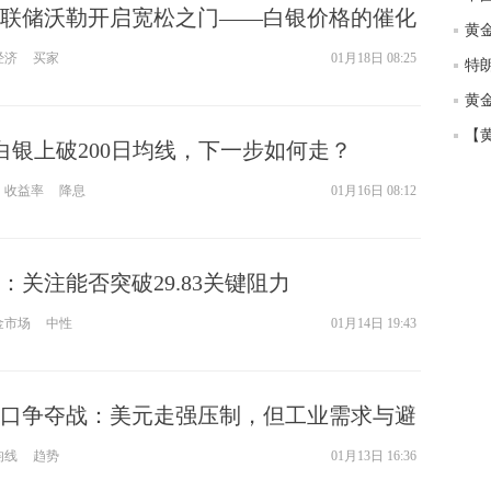
联储沃勒开启宽松之门——白银价格的催化
经济
买家
01月18日 08:25
黄
力白银上破200日均线，下一步如何走？
收益率
降息
01月16日 08:12
：关注能否突破29.83关键阻力
金市场
中性
01月14日 19:43
关口争夺战：美元走强压制，但工业需求与避
！
均线
趋势
01月13日 16:36