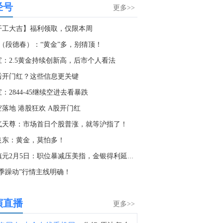
经号
波兰央行：7月份官方储备资产规模为2559.5亿欧元。
更多>>
6:51
开工大吉】福利领取，仅限本周
金十数据8月7日讯，近日，有投资者在互动平台向聚辰股份提问：市场传公司VPD芯片正式通过三星验证，应用于企业级和CXL，该产品高单价，超高毛利，公司领先对手1年以上，未来随着三星SSD放量，利润弹性巨大请问以上信息是否属实？8月7日，聚辰股份回应称，公司VPD芯片已顺利通过目标客户的测试认证，并将搭载在目标客户的模组样品上，分发给各终端客户进行测试验证。公司长期致力于为客户提供存储、模拟和混合信号集成电路产品并提供应用解决方案和技术支持服务，目前拥有存储类芯片、混合信号类芯片和NFC芯片三条主要产品线。
奈（段德春）：“黄金”多，别猜顶！
6:28
宝：2.5黄金持续创新高，后市个人看法
据国际文传电讯社：哈萨克斯坦国家石油公司计划在2026年将通过巴库-第比利斯-杰伊汉管道的石油出口增加31%，达到170万吨。
后开门红？这些信息更关键
2:49
：2844-45继续空进去看暴跌
金十数据8月7日讯，迅策(03317.HK)公告，公司与江苏天合算力科技有限公司正式签署战略合作备忘。天合算力为天合光能全资子公司，双方将围绕能源垂类大模型、数据资产化、算电协同与算力配合、及Token工厂商业化等方向展开合作，共同探索AI与能源融合下的数据基础设施与能源Token工厂模式。
空落地 港股狂欢 A股开门红
0:12
气天尊：市场首日个股普涨，就等沪指了！
摩根士丹利：对贝克休斯油服(BKR.O)重新启动覆盖研究，给予超配评级，目标价70美元。
良东：黄金，莫怕多！
7:47
董镇元2月5日：职位暴减压美指，金银得利延续多
美联储加息预期降温，国际黄金如何跟随？点击观看GMA指标直播分析
春季躁动”行情主线明确！
4:43
金十数据8月7日讯，港交所推出的五年期中国国债期货合约于本周正式挂牌交易，上市首周运行平稳，成交活跃，吸引了境内外众多机构投资者的积极参与。据港交所公布数据显示，五年期中国国债期货合约上市首周累计成交13270手，日均成交量逾2000手。业内人士表示，港交所离岸国债期货与在岸国债收益率走势保持高度联动，合约价格发现功能初步显现，同时充分反映了离岸市场的流动性特征和投资者预期。一位外资券商固收交易员表示："港交所五年期国债期货的推出填补了离岸市场中期利率风险管理工具的重要空白。合约设计兼顾了国际惯例与中国市场特色，为我们管理人民币债券组合的久期风险提供了高效、透明的解决方案。"（新华财经）
演直播
更多>>
3:26