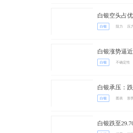
白银空头占优
关！
白银
阻力
压
白银涨势逼近2
元及更高！
白银
不确定性
白银承压：跌
白银
图表
形
白银跌至29.7
盘信号即将出