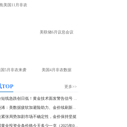
焦美国11月非农
美联储6月议息会议
美国5月非农来袭
美国4月非农数据
TOP
更多>>
金价短线急跌创日低！黄金技术面发警告信号 FXS...
张尧浠：美数据疲软加避险助力、金价续刷新高仍...
美紧张局势加剧市场不确定性，金价保持坚挺
中国黄金投资金条价格今天多少一克（2025年02月...