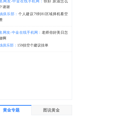
名网友-中金在线手机网：
你好 原油怎么
阿格斯研究：将SpaceX(SPCX.O)评级从持有提升至买入。
？谢谢
2:43
钱俱乐部：
个人建议79到81区域择机看空
灵宝黄金(03330.HK)：集团附属子公司哈巴河县华源矿业有限公司勘查工作取得阶段性重大进展，截止到2026年6月30日，保有资源量由2025年底的13.20吨跃升至53.94吨。
整
名网友-中金在线手机网：
老师你好美日怎
做啊
钱俱乐部：
159挂空个建议挂单
黄金专题
图说黄金