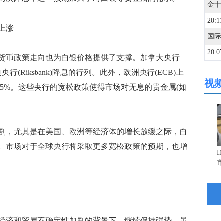
20:1
上涨
20:0
币政策走向也为白银价格提供了支撑。加拿大央行
行(Riksbank)降息的行列。此外，欧洲央行(ECB)上
视
20:0
.75%。这些央行的宽松政策使得市场对无息的贵金属(如
乌克
20:0
，尤其是在美国、欧洲等经济体的增长放缓之际，白
。市场对于全球央行将采取更多宽松政策的预期，也增
20:0
20:0
20:0
济和贸易不确定性加剧的背景下，继续保持强势。虽