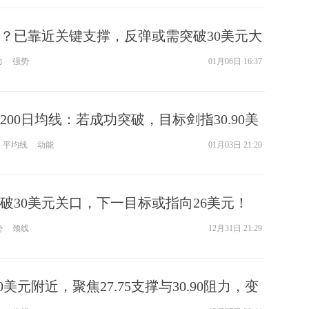
？已靠近关键支撑，反弹或需突破30美元大
力
强势
01月06日 16:37
00日均线：若成功突破，目标剑指30.90美
平均线
动能
01月03日 21:20
破30美元关口，下一目标或指向26美元！
势
颈线
12月31日 21:29
0美元附近，聚焦27.75支撑与30.90阻力，变
现？