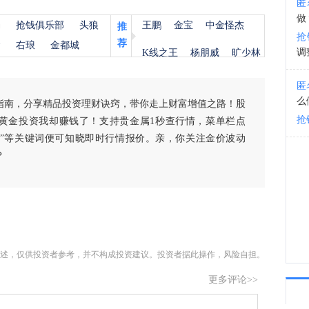
匿
做
杨
抢钱俱乐部
头狼
王鹏
金宝
中金怪杰
推
19:4
抢
荐
金
右琅
金都城
调
K线之王
杨朋威
旷少林
匿
么
指南，分享精品投资理财诀窍，带你走上财富增值之路！股
抢
黄金投资我却赚钱了！支持贵金属1秒查行情，菜单栏点
白银”等关键词便可知晓即时行情报价。亲，你关注金价波动
？
述，仅供投资者参考，并不构成投资建议。投资者据此操作，风险自担。
更多评论>>