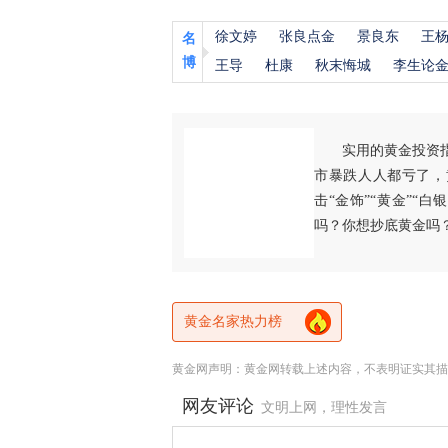
徐文婷
张良点金
景良东
王
名
博
王导
杜康
秋末悔城
李生论
实用的黄金投资
市暴跌人人都亏了，
击“金饰”“黄金”“
吗？你想抄底黄金吗
黄金名家热力榜
黄金网声明：黄金网转载上述内容，不表明证实其描
网友评论
文明上网，理性发言