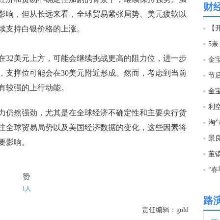
财
影响，但从长远来看，全球贸易紧张局势、美元疲软以
19:5
续支持白银价格的上涨。
【
5
19:5
32美元上方，可能会继续挑战更高的阻力位，进一步
金
，支撑位可能会在30美元附近形成。然而，考虑到当前
节
19:5
有较强的上行动能。
金宝
利
力仍然强劲，尤其是在全球经济不确定性和主要央行货
19:5
淘
注全球贸易局势以及美国经济数据的变化，这些因素将
景
要影响。
19:4
“
赞
19:4
1人
路
19:4
责任编辑：gold