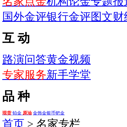
名家点金
机构论金
专题报
国外金评
银行金评
图文财
互 动
路演问答
黄金视频
专家服务
新手学堂
品 种
现货
铂金
原油
金饰
金银币
钯金
首页
>
名家专栏