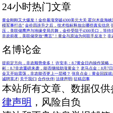
24小时热门文章
黄金刚刚又大爆发！金价暴涨突破4300美元大关 霍尔木兹海
模军事打击”
金价四连升之后，技术指标释放出哪些真实信息
压，美联储鹰声与地缘变局共舞，金价受阻于4300关口，等待
非农前夜，美联储突放“鹰言”！黄金与原油为何联手反攻？
非
名博论金
提前定方向，非农顺势拿多！
许安丰：8.7黄金日内操作策略
彬：8.7非农重磅来袭，能否继续助涨黄金？
老马点金：8月7日
金又开始震荡，非农能否更上一层楼？
张良点金：黄金回踩就是
诚聘英才
|
关于我们
|
合作伙伴
|
法律声明
|
征稿启事
本站所有文章、数据仅供
律声明
，风险自负