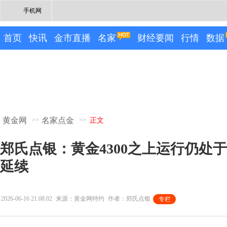
手机网
首页
快讯
金市直播
名家
财经要闻
行情
数据
黄金网
名家点金
>>
>>
正文
郑氏点银：黄金4300之上运行仍处
延续
2026-06-16 21:08:02
来源：黄金网特约
作者：郑氏点银
专栏
专栏