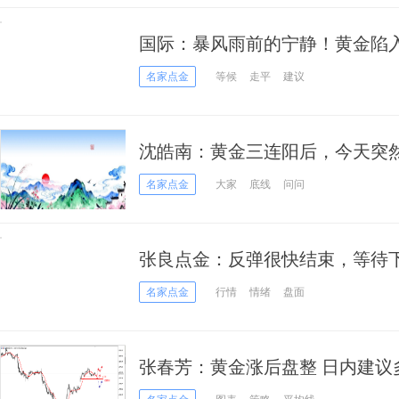
国际：暴风雨前的宁静！黄金陷
决议」将引爆单边大喷发？
名家点金
等候
走平
建议
沈皓南：黄金三连阳后，今天突
名家点金
大家
底线
问问
张良点金：反弹很快结束，等待
名家点金
行情
情绪
盘面
张春芳：黄金涨后盘整 日内建议