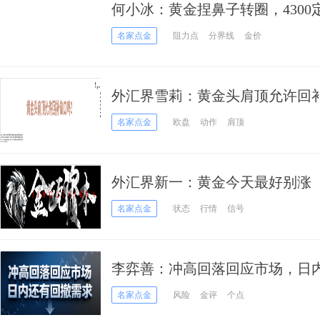
何小冰：黄金捏鼻子转圈，430
名家点金
阻力点
分界线
金价
外汇界雪莉：黄金头肩顶允许回
名家点金
欧盘
动作
肩顶
外汇界新一：黄金今天最好别涨
名家点金
状态
行情
信号
李弈善：冲高回落回应市场，日
名家点金
风险
金评
个点