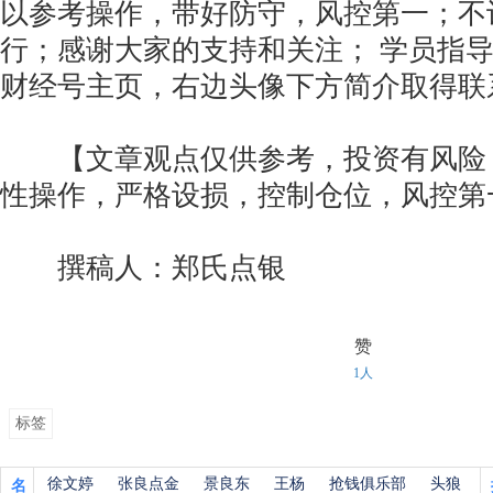
以参考操作，带好防守，风控第一；不
行；感谢大家的支持和关注； 学员指
财经号主页，右边头像下方简介取得
【文章观点仅供参考，投资有风险
性操作，严格设损，控制仓位，风控第
撰稿人：郑氏点银
赞
1人
标签
徐文婷
张良点金
景良东
王杨
抢钱俱乐部
头狼
名