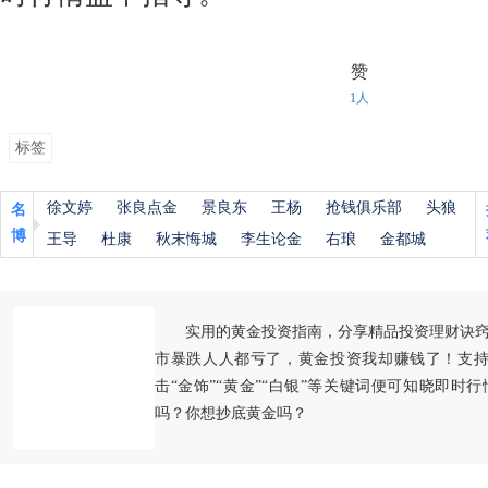
赞
1人
标签
徐文婷
张良点金
景良东
王杨
抢钱俱乐部
头狼
名
博
王导
杜康
秋末悔城
李生论金
右琅
金都城
实用的黄金投资指南，分享精品投资理财诀
市暴跌人人都亏了，黄金投资我却赚钱了！支持
击“金饰”“黄金”“白银”等关键词便可知晓即时
吗？你想抄底黄金吗？