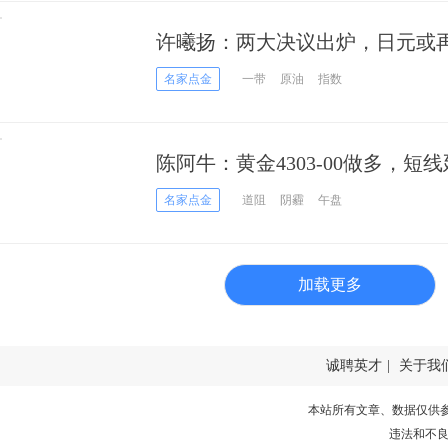
许曦扬：两大决议出炉，日元或
名家点金
一带
原油
指数
陈阿牛：黄金4303-00做多，短
名家点金
道阻
阴霾
午盘
加载更多
诚聘英才
|
关于我
本站所有文章、数据仅供
违法和不