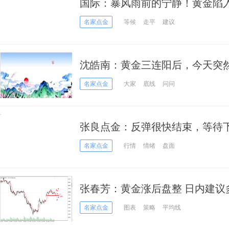
国际：暴风雨前的宁静！黄金陷
决议」将引爆单边大喷发？
名家点金
等候
走平
建议
沈皓南：黄金三连阳后，今天突
名家点金
大家
底线
问问
张良点金：反弹很快结束，等待
名家点金
行情
情绪
盘面
张春芳：黄金涨后盘整 日内建议
名家点金
图表
策略
平均线