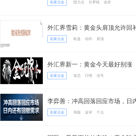
名家点金
阻力点
分界线
金价
外汇界雪莉：黄金头肩顶允许回
名家点金
欧盘
动作
肩顶
外汇界新一：黄金今天最好别涨
名家点金
状态
行情
信号
李弈善：冲高回落回应市场，日
名家点金
风险
金评
个点