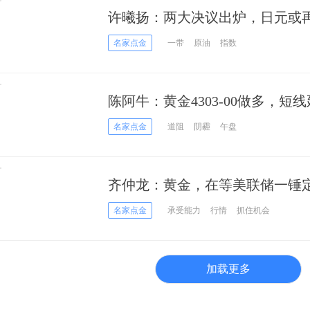
许曦扬：两大决议出炉，日元或
名家点金
一带
原油
指数
陈阿牛：黄金4303-00做多，短
名家点金
道阻
阴霾
午盘
齐仲龙：黄金，在等美联储一锤
名家点金
承受能力
行情
抓住机会
加载更多