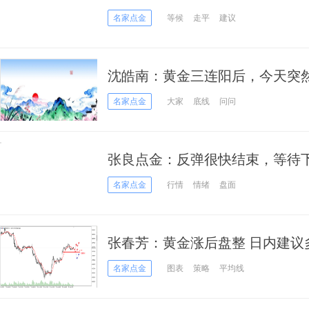
决议」将引爆单边大喷发？
名家点金
等候
走平
建议
沈皓南：黄金三连阳后，今天突
名家点金
大家
底线
问问
张良点金：反弹很快结束，等待
名家点金
行情
情绪
盘面
张春芳：黄金涨后盘整 日内建议
名家点金
图表
策略
平均线