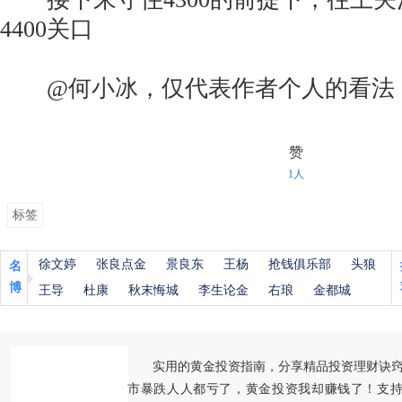
4400关口
@何小冰，仅代表作者个人的看法
赞
1人
标签
徐文婷
张良点金
景良东
王杨
抢钱俱乐部
头狼
名
博
王导
杜康
秋末悔城
李生论金
右琅
金都城
实用的黄金投资指南，分享精品投资理财诀
市暴跌人人都亏了，黄金投资我却赚钱了！支持