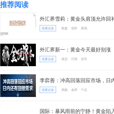
推荐阅读
外汇界雪莉：黄金头肩顶允许回
名家点金
欧盘
动作
肩顶
外汇界新一：黄金今天最好别涨
名家点金
状态
行情
信号
李弈善：冲高回落回应市场，日
名家点金
风险
金评
个点
国际：暴风雨前的宁静！黄金陷